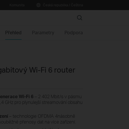
Komunita
Česká republika / Čeština
Search
Přehled
Parametry
Podpora
bitový Wi-Fi 6 router
enerace Wi-Fi 6
– 2 402 Mbit/s v pásmu
,4 GHz pro plynulejší streamování obsahu
zení
– technologie OFDMA 4násobně
ouběžné přenosy dat na více zařízení.