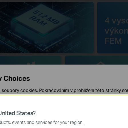
4 vys
výkon
FEM
y Choices
USB 3.0 Port
HomeShield
 soubory cookies. Pokračováním v prohlížení této stránky sou
 cookies.
Již nezobrazovat
Zjistit více
.
nited States?
 nezbytné pro fungování webových stránek a nelze je ve vaši
ucts, events and services for your region.