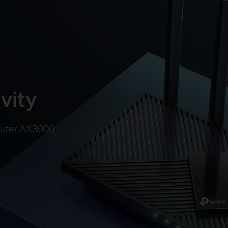
vity
outer AX3000