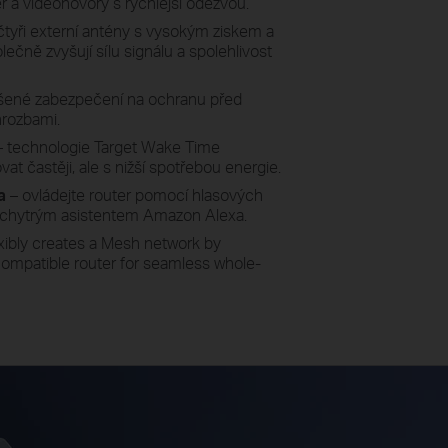
r a videohovory s rychlejší odezvou.
 čtyři externí antény s vysokým ziskem a
čně zvyšují sílu signálu a spolehlivost
šené zabezpečení na ochranu před
hrozbami.
 technologie Target Wake Time
t častěji, ale s nižší spotřebou energie.
xa
– ovládejte router pomocí hlasových
 s chytrým asistentem Amazon Alexa.
xibly creates a Mesh network by
mpatible router for seamless whole-