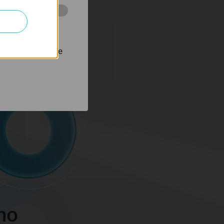
 stránkách za
nastavit, aby se
hno