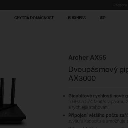
Podpora
Ť
CHYTRÁ DOMÁCNOST
BUSINESS
ISP
Archer AX55
Dvoupásmový giga
AX3000
Gigabitové rychlosti nové g
5 GHz a 574 Mbit/s v pásmu 2
a rychlejší stahování.
Připojení většího počtu zaří
zvyšuje kapacitu a umožňuje s