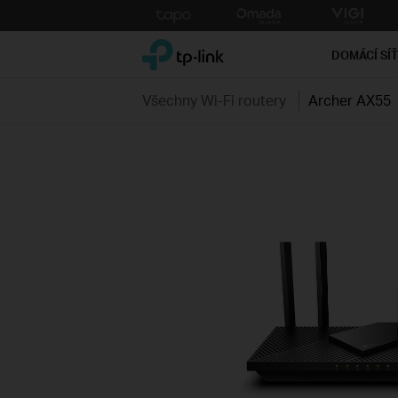
Click
to
TP-Link, Reliably Smart
skip
DOMÁCÍ SÍ
the
navigation
Všechny Wi-Fi routery
Archer AX55
bar