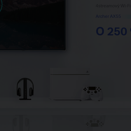
4streamový Wi-Fi
Archer AX55
O 250 