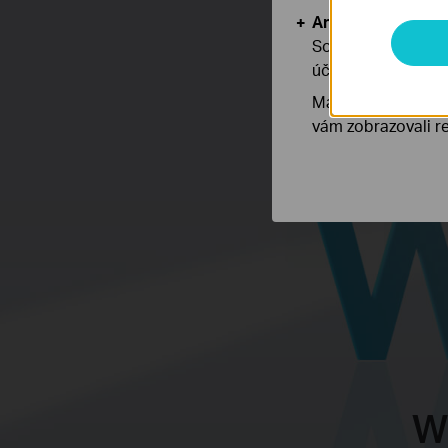
Analytické a mar
Soubory cookie pr
účelem zlepšení a 
Marketingové soub
vám zobrazovali re
Wi