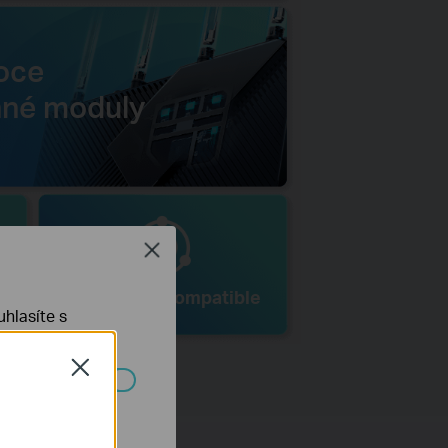
oce
né moduly
Close
EasyMesh-Compatible
hlasíte s
Close
ch systémech