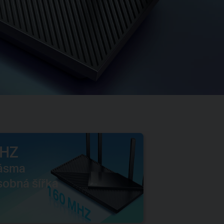
HZ
pásma
obná šířka