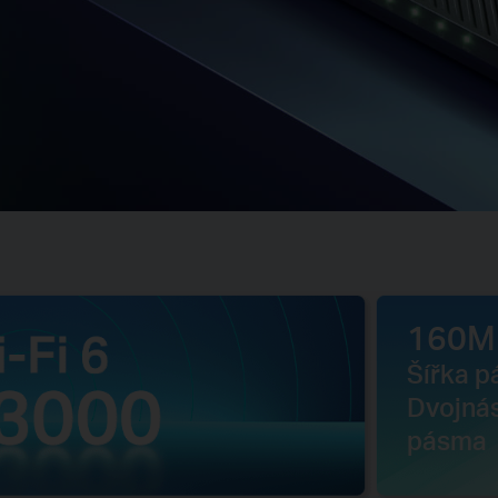
160M
Šířka 
Dvojnás
pásma