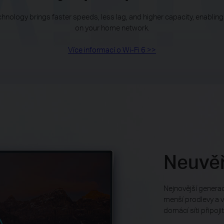
echnology brings faster speeds, less lag, and higher capacity, enabl
on your home network.
Více informací o Wi-Fi 6 >>
Neuvěř
Nejnovější generac
menší prodlevy a v
domácí síti připoji