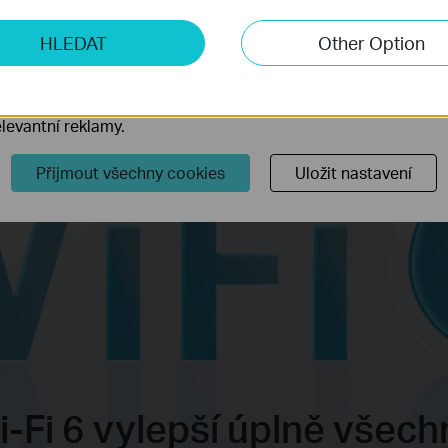
ketingové cookies
HLEDAT
Other Option
o nám umožňují analyzovat vaše aktivity na našich webových
přizpůsobení jejich funkčnosti.
ory cookie mohou prostřednictvím našich webových stránek 
levantní reklamy.
Přijmout všechny cookies
Uložit nastavení
-Fi 6 vylepší úplně všec