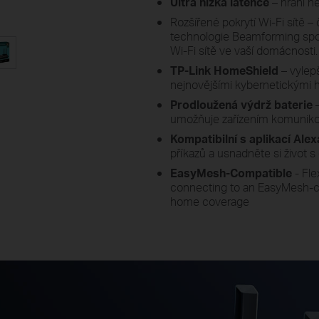
Ultra nízká latence
– hraní he
Rozšířené pokrytí Wi-Fi sítě –
technologie Beamforming spole
Wi-Fi sítě ve vaší domácnosti.
TP-Link HomeShield
– vylep
nejnovějšími kybernetickými 
Prodloužená výdrž baterie
–
umožňuje zařízením komunikova
Kompatibilní s aplikací Ale
příkazů a usnadněte si život
EasyMesh-Compatible
- Fle
connecting to an EasyMesh-co
home coverage