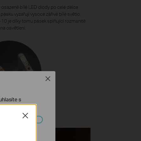
osazené bílé LED diody po celé délce
pásku vyzařují vysoce zářivé bílé světlo.
10 je díky tomu pásek splňující rozmanité
na osvětlení.
Close
hlasíte s
Close
ch systémech