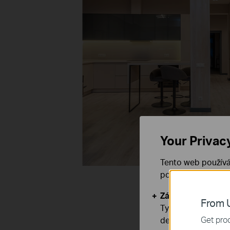
Your Privac
Tento web používá
používáním našich
Základní cookies
From U
Tyto cookies jsou
Get prod
deaktivovat.