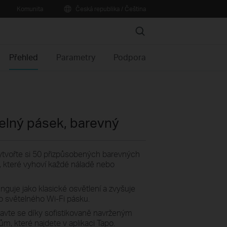
Komunita
Česká republika / Čeština
Search
Přehled
Parametry
Podpora
telný pásek, barevný
tvořte si 50 přizpůsobených barevných
 které vyhoví každé náladě nebo
nguje jako klasické osvětlení a zvyšuje
o světelného Wi-Fi pásku.
avte se díky sofistikovaně navrženým
, které najdete v aplikaci Tapo.