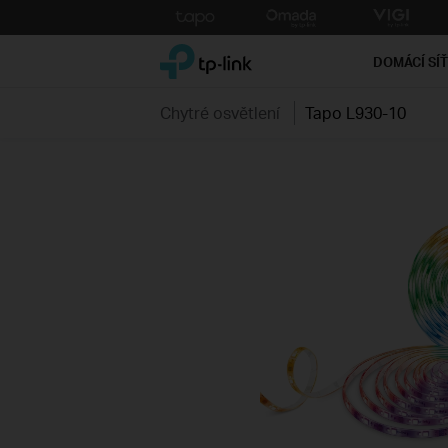
Click
to
TP-Link, Reliably Smart
skip
DOMÁCÍ SÍ
the
navigation
Chytré osvětlení
Tapo L930-10
bar