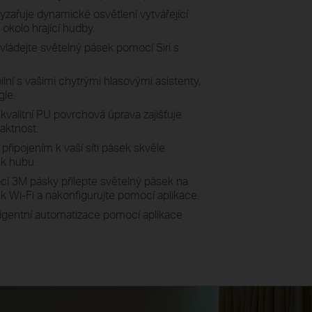
yzařuje dynamické osvětlení vytvářející
 okolo hrající hudby.
vládejte světelný pásek pomocí Siri s
lní s vašimi chytrými hlasovými asistenty,
gle.
kvalitní PU povrchová úprava zajišťuje
aktnost.
 připojením k vaší síti pásek skvěle
 k hubu.
í 3M pásky přilepte světelný pásek na
 k Wi-Fi a nakonfigurujte pomocí aplikace.
eligentní automatizace pomocí aplikace