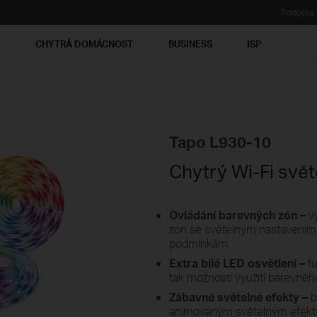
Podpora
Ť
CHYTRÁ DOMÁCNOST
BUSINESS
ISP
Tapo L930-10
Chytrý Wi-Fi svě
Ovládání barevných zón –
vy
zón se světelným nastavením,
podmínkám.
Extra bílé LED osvětlení –
fu
tak možnosti využití barevnéh
Zábavné světelné efekty –
b
animovaným světelným efektům