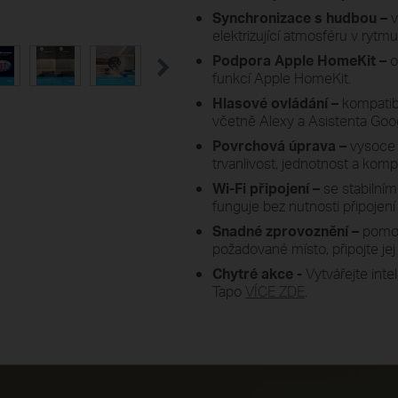
Synchronizace s hudbou –
v
elektrizující atmosféru v rytmu
Podpora Apple HomeKit –
o
funkcí Apple HomeKit.
Hlasové ovládání –
kompatibi
včetně Alexy a Asistenta Goo
Povrchová úprava –
vysoce 
trvanlivost, jednotnost a komp
Wi-Fi připojení –
se stabilním
funguje bez nutnosti připojení
Snadné zprovoznění –
pomoc
požadované místo, připojte jej
Chytré akce -
Vytvářejte int
Tapo
VÍCE ZDE
.