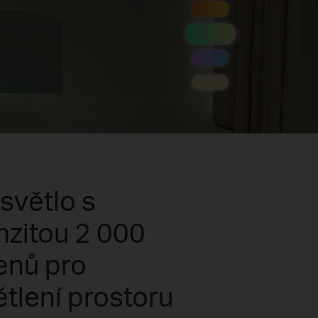
 světlo s
nzitou 2 000
enů pro
tlení prostoru