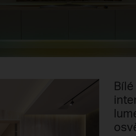
Bílé
inte
lum
osvě