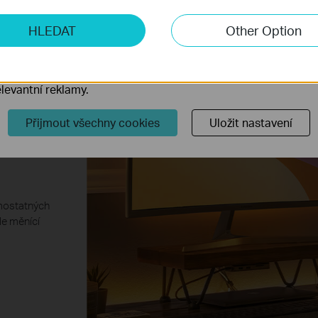
ketingové cookies
HLEDAT
Other Option
o nám umožňují analyzovat vaše aktivity na našich webových
přizpůsobení jejich funkčnosti.
ory cookie mohou prostřednictvím našich webových stránek 
levantní reklamy.
Přijmout všechny cookies
Uložit nastavení
ých
amostatných
le měnící