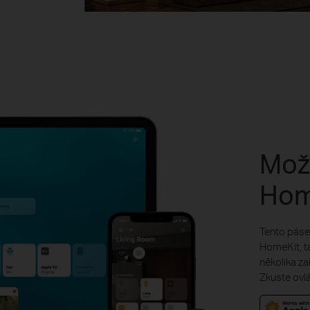
Mož
Hom
Tento páse
HomeKit, t
několika za
Zkuste ovl