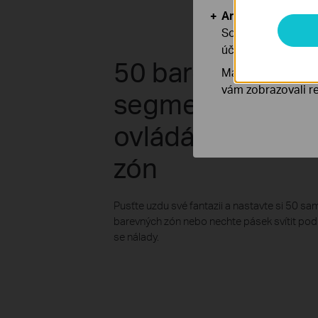
Analytické a mar
Soubory cookie pr
účelem zlepšení a 
50 barevných
Marketingové soub
vám zobrazovali re
segmentů pro
ovládání barevn
zón
Pusťte uzdu své fantazii a nastavte si 50 s
barevných zón nebo nechte pásek svítit pod
se nálady.