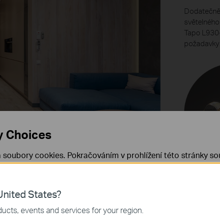
Dodatečně 
světelného 
Tapo L930-
požadavky 
y Choices
 soubory cookies. Pokračováním v prohlížení této stránky sou
 cookies.
Již nezobrazovat
Zjistit více
.
nited States?
 nezbytné pro fungování webových stránek a nelze je ve vaši
ucts, events and services for your region.