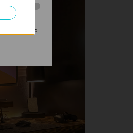
 stránkách za
nastavit, aby se