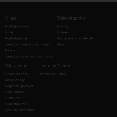
O nás
Tiskové zprávy
Profil společnosti
Novinky
O nás
Ocenění
Kontaktujte nás
Bezpečnostní poradenství
Zásady ochrany osobních údajů
Blog
Kariéra
Zásady používání souborů cookie
Kde zakoupit
Learning Center
Online obchody
Technology Library
Maloobchody
Regionální prodejci
SMB partneři
Distributoři
Subdistributoři
Speciální distributoři