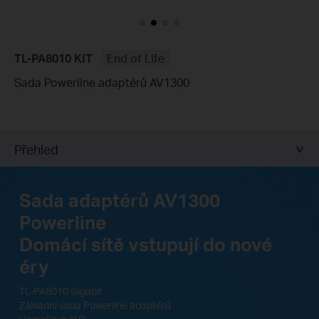
TL-PA8010 KIT
End of Life
Sada Powerline adaptérů AV1300
Přehled
Sada adaptérů AV1300
Powerline
Domácí sítě vstupují do nové
éry
TL-PA8010 Gigabit
Základní sada Powerline adaptérů