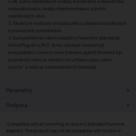
v síti, šumu elektrických vodičů, konstrukce a stavebního
materiálu budov, kvality elektroinstalace a jiných
nepříznivých vlivů.
2. Skutečné hodnoty se budou lišit v závislosti na síťových
a provozních podmínkách.
3. Kompatibilní se všemi adaptéry Powerline standardu
HomePlug AV a AV2. Tento výrobek nemusí být
kompatibilní s routery nebo bránami, jejichž firmware byl
pozměněn nebo je založen na softwaru typu „open
source“ a nebo je nestandardní či zastaralý.
Parametry
Podpora
*
Compatible with all HomePlug AV and AV2 Standard Powerline
adapters. This product may not be compatible with routers or