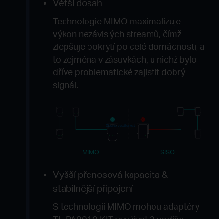
Větší dosah
Technologie MIMO maximalizuje
výkon nezávislých streamů, čímž
zlepšuje pokrytí po celé domácnosti, a
to zejména v zásuvkách, u nichž bylo
dříve problematické zajistit dobrý
signál.
Dlouhá vzdálenost
MIMO
SISO
Vyšší přenosová kapacita &
stabilnější připojení
S technologií MIMO mohou adaptéry
TL-PA8010 KIT využívat 3 vodiče,