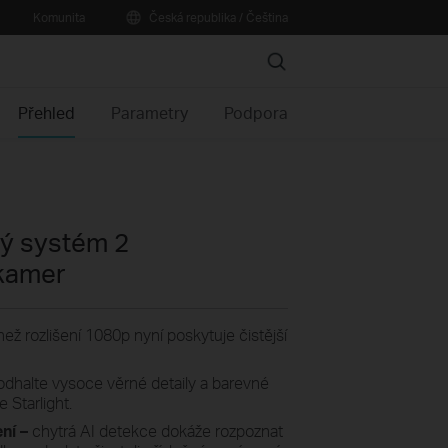
Komunita
Česká republika / Čeština
Search
Přehled
Parametry
Podpora
ý systém 2
kamer
 než rozlišení 1080p nyní poskytuje čistější
odhalte vysoce věrné detaily a barevné
Starlight.
ní –
chytrá AI detekce dokáže rozpoznat