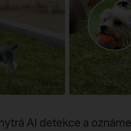
hytrá AI detekce a oznáme