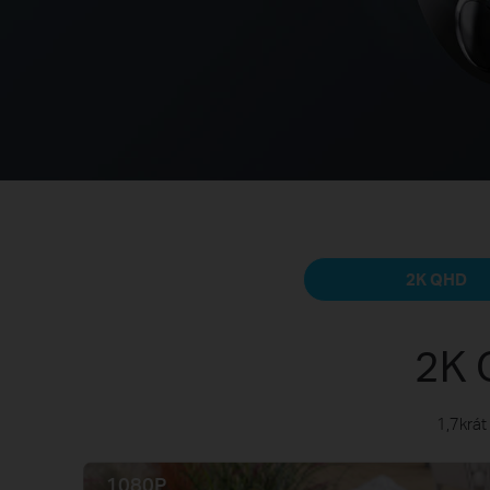
2K QHD
2K 
1,7krát 
1080P