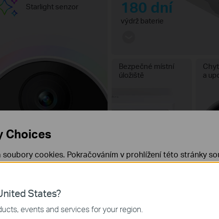
180 dní
Starlight senzor
výdrž baterie
Bezpečné místní
Chyt
úložiště
a up
y Choices
 soubory cookies. Pokračováním v prohlížení této stránky sou
 cookies.
Již nezobrazovat
Zjistit více
.
nited States?
 nezbytné pro fungování webových stránek a nelze je ve vaši
ucts, events and services for your region.