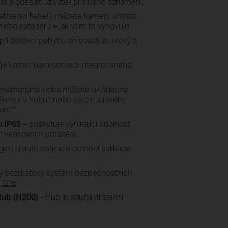
la a odeslat uživateli příslušné oznámení.
 absenci kabelů můžete kamery umístit
 nebo exteriéru – jak vám to vyhovuje!
při detekci pohybu se spustí zvukový a
e komunikaci pomocí integrovaného
znamenaná videa můžete ukládat na
oženou v hubu
†
nebo do cloudového
Care
**
.
 IP65 –
poskytuje vynikající odolnost
ři venkovním umístění.
ligentní automatizace pomocí aplikace
trý bezdrátový systém bezpečnostních
u
ZDE
ub (H200) -
Hub je součástí balení