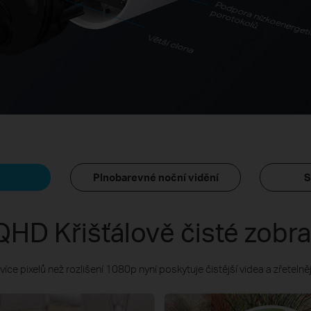
Podpora nízkoenerget
porotokolů
Větší clona
Plnobarevné noční vidění
S
QHD Křišťálově čisté zobra
více pixelů než rozlišení 1080p nyní poskytuje čistější videa a zřetelněj