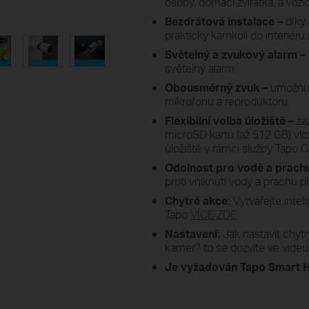
osoby, domácí zvířátka, a vozid
Bezdrátová instalace –
díky
prakticky kamkoli do interiéru
Světelný a zvukový alarm –
světelný alarm.
Obousměrný zvuk –
umožňuj
mikrofonu a reproduktoru.
Flexibilní volba úložiště –
za
microSD kartu (až 512 GB) vl
úložiště v rámci služby Tapo 
Odolnost pro vodě a prachu
proti vniknutí vody a prachu p
Chytré akce:
Vytvářejte inte
Tapo
VÍCE ZDE
Nastavení:
Jak nastavit chy
kamer? to se dozvíte ve vide
Je vyžadován Tapo Smart H