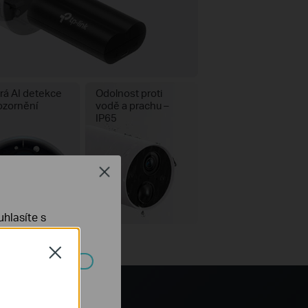
rá AI detekce
Odolnost proti
ozornění
vodě a prachu –
IP65
Close
hlasíte s
Close
ch systémech