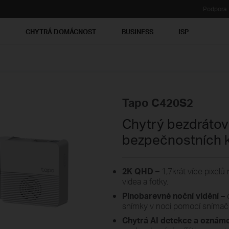
Podpora
Ť
CHYTRÁ DOMÁCNOST
BUSINESS
ISP
Tapo C420S2
Chytrý bezdrátov
bezpečnostních 
2K QHD –
1,7krát více pixelů
videa a fotky.
Plnobarevné noční vidění –
snímky v noci pomocí snímače 
Chytrá AI detekce a oznáme