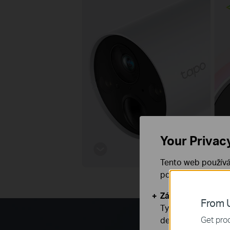
Your Privac
Tento web používá
používáním našich
Základní cookies
From U
Tyto cookies jsou
Get prod
deaktivovat.