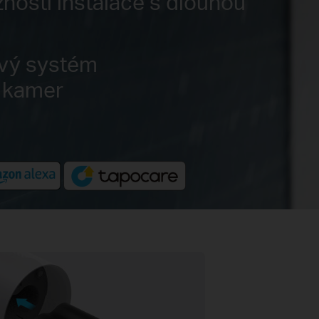
osti instalace s dlouhou
ový systém
 kamer