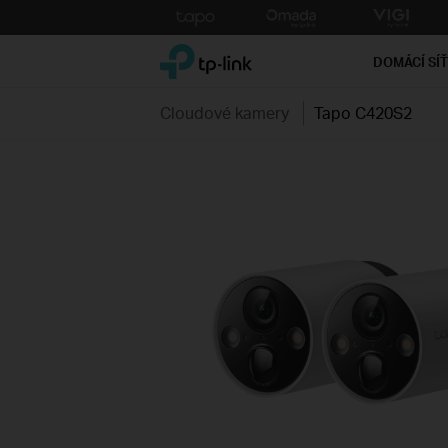
Click
to
TP-Link, Reliably Smart
skip
DOMÁCÍ SÍ
the
navigation
Cloudové kamery
Tapo C420S2
bar