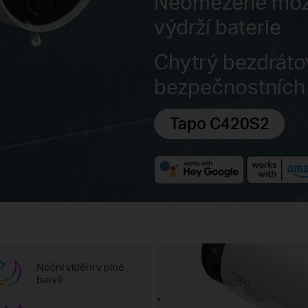
Neomezené možn
výdrží baterie
Chytrý bezdrát
bezpečnostních
Tapo C420S2
Noční vidění v plné
barvě
*