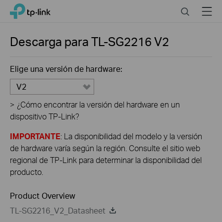
Click
Search
Menu
TP-Link, Reliably Smart
to
skip
the
Descarga para
TL-SG2216
V2
navigation
bar
Elige una versión de hardware:
V2
>
¿Cómo encontrar la versión del hardware en un
dispositivo TP-Link?
IMPORTANTE
: La disponibilidad del modelo y la versión
de hardware varía según la región. Consulte el sitio web
regional de TP-Link para determinar la disponibilidad del
producto.
Product Overview
TL-SG2216_V2_Datasheet