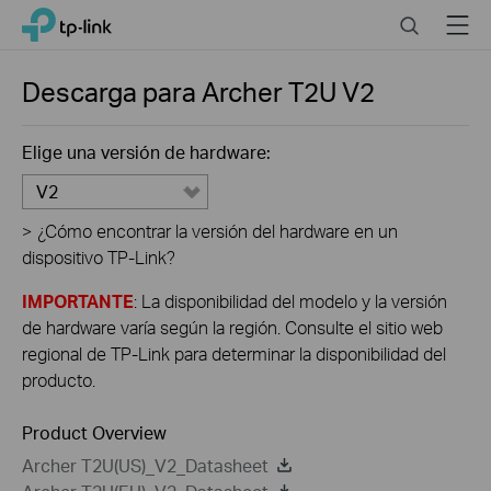
Click
Search
Menu
TP-Link, Reliably Smart
to
skip
the
Descarga para
Archer T2U
V2
navigation
bar
Elige una versión de hardware:
V2
>
¿Cómo encontrar la versión del hardware en un
dispositivo TP-Link?
IMPORTANTE
: La disponibilidad del modelo y la versión
de hardware varía según la región. Consulte el sitio web
regional de TP-Link para determinar la disponibilidad del
producto.
Product Overview
Archer T2U(US)_V2_Datasheet