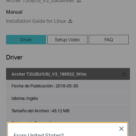
Archer T2U(EU)_V2_Datasheet
Manual
Installation Guide for Linux
Driver
Setup Video
FAQ
Driver
Archer T2U(EU/US)_V2_180522_Wins
Fecha de Publicación :
2018-05-30
Idioma:
Inglés
Tamaño del Archivo :
49.12 MB
Sistema de Operación :
WinXP/Win7/Win8/Win8.1/Win10/Win11 32bit/64bit
Close
From United States?