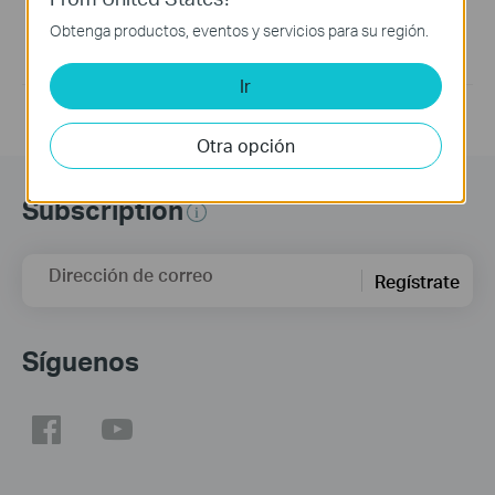
Driver for
Obtenga productos, eventos y servicios para su región.
WinXP/Win7/Win8/Win8.1/Win10/Win11 32bit/64bit
For Archer T2U(EU/US) V2
Ir
Otra opción
Subscription
Dirección de correo
Regístrate
Síguenos