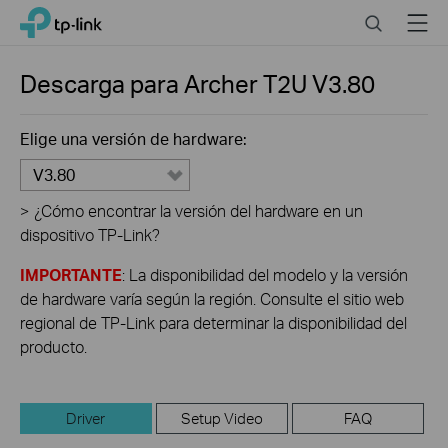
Click
Search
Menu
TP-Link, Reliably Smart
to
skip
the
Descarga para
Archer T2U
V3.80
navigation
bar
Elige una versión de hardware:
V3.80
>
¿Cómo encontrar la versión del hardware en un
dispositivo TP-Link?
IMPORTANTE
: La disponibilidad del modelo y la versión
de hardware varía según la región. Consulte el sitio web
regional de TP-Link para determinar la disponibilidad del
producto.
Driver
Setup Video
FAQ