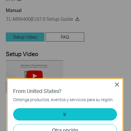
Manual
TL-MR6400(EU)7.0 Setup Guide
Setup Video
FAQ
Setup Video
Close
From United States?
Obtenga productos, eventos y servicios para su región.
How to Set up TP-
Link 4G WiFi Router
Ir
Otra opción