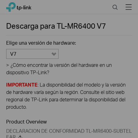
Click
Search
Menu
TP-Link, Reliably Smart
to
skip
the
Descarga para
TL-MR6400
V7
navigation
bar
Elige una versión de hardware:
V7
>
¿Cómo encontrar la versión del hardware en un
dispositivo TP-Link?
IMPORTANTE
: La disponibilidad del modelo y la versión
de hardware varía según la región. Consulte el sitio web
regional de TP-Link para determinar la disponibilidad del
producto.
Product Overview
DECLARACION DE CONFORMIDAD TL-MR6400-SUBTEL
EAR