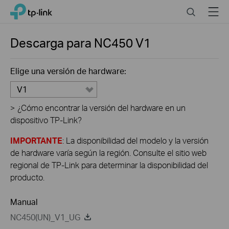
Click
Search
Menu
TP-Link, Reliably Smart
to
skip
the
Descarga para
NC450
V1
navigation
bar
Elige una versión de hardware:
V1
>
¿Cómo encontrar la versión del hardware en un
dispositivo TP-Link?
IMPORTANTE
: La disponibilidad del modelo y la versión
de hardware varía según la región. Consulte el sitio web
regional de TP-Link para determinar la disponibilidad del
producto.
Manual
NC450(UN)_V1_UG