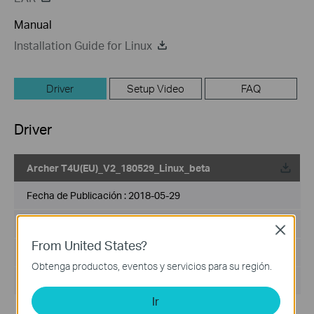
Manual
Installation Guide for Linux
Driver
Setup Video
FAQ
Driver
Archer T4U(EU)_V2_180529_Linux_beta
Fecha de Publicación :
2018-05-29
Idioma:
Inglés
Close
From United States?
Tamaño del Archivo :
4.07 MB
Obtenga productos, eventos y servicios para su región.
Sistema de Operación : Linux (kernel 2.6.24 ~ 4.7)
Ir
1. For Archer T4U v2/Archer T4UH v2/Archer T4UHP v1.