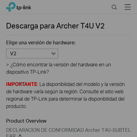
Click
Search
Menu
TP-Link, Reliably Smart
to
skip
the
Descarga para
Archer T4U
V2
navigation
bar
Elige una versión de hardware:
V2
>
¿Cómo encontrar la versión del hardware en un
dispositivo TP-Link?
IMPORTANTE
: La disponibilidad del modelo y la versión
de hardware varía según la región. Consulte el sitio web
regional de TP-Link para determinar la disponibilidad del
producto.
Product Overview
DECLARACION DE CONFORMIDAD Archer T4U-SUBTEL
EAR