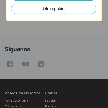
2. For Linux kernel version 2.6.24 ~ 4.7.
Otra opción
3. Support monitor mode.
4. This is a beta version; unknown bugs may still exist. The
formal version is coming soon.
Síguenos
Acerca de Nosotros
Prensa
Perfil Corporativo
Noticias
Contáctanos
Premios