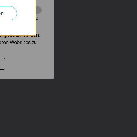
en
alysieren, um die
n gesetzt werden,
deren Websites zu