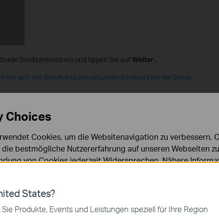
tuelle Besitzerkonto ein und tippen Sie auf
Weiter
.
em Sie sich mit dem Konto des aktuellen Besitzers bei der Deco-
y Choices
rwendet Cookies, um die Websitenavigation zu verbessern, On
d die bestmögliche Nutzererfahrung auf unseren Webseiten zu
dung von Cookies jederzeit Widersprechen. Nähere Informat
chutzhinweisen
.
ies
ited States?
 zur Funktion der Website erforderlich und können in Ihren 
 Sie Produkte, Events und Leistungen speziell für Ihre Region
.