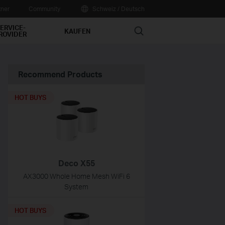
tner
Community
Schweiz / Deutsch
ERVICE-
Search
KAUFEN
ROVIDER
Recommend Products
HOT BUYS
Deco X55
AX3000 Whole Home Mesh WiFi 6
System
HOT BUYS