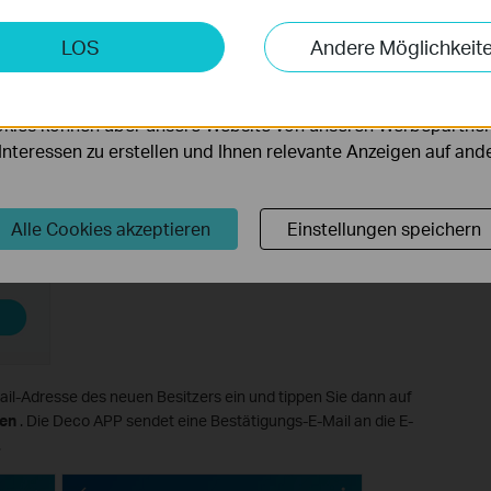
keting-Cookies
LOS
Andere Möglichkeit
möglichen es uns, Ihre Aktivitäten auf unserer Website zu an
serer Website zu verbessern und anzupassen.
kies können über unsere Website von unseren Werbepartner
r Interessen zu erstellen und Ihnen relevante Anzeigen auf an
Alle Cookies akzeptieren
Einstellungen speichern
ail-Adresse des neuen Besitzers ein und tippen Sie dann auf
en
. Die Deco APP sendet eine Bestätigungs-E-Mail an die E-
.