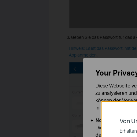
Geben Sie das Passwort für das ak
Hinweis: Es ist das Passwort, mit d
App anmelden.
Your Privac
Diese Webseite ve
zu analysieren un
können der Verwen
in unseren
Datens
Notwendige Cook
Von Un
Diese Cookies sind
Erhalten
deaktiviert werden