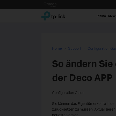
Click
to
TP-Link, Reliably Smart
skip
PRIVATAN
the
navigation
bar
Home
Support
Configuration Gu
So ändern Sie 
der Deco APP
Configuration Guide
Sie können das Eigentümerkonto in d
zurücksetzen zu müssen. Aktualisieren
neueste Version.