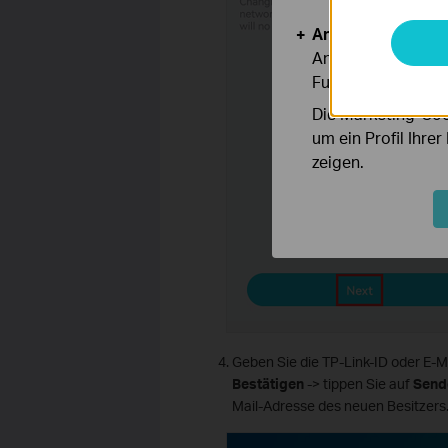
Analyse- und Mar
Analyse-Cookies er
Funktionsweise un
Die Marketing-Coo
um ein Profil Ihre
zeigen.
Geben Sie die TP-Link-ID oder E-M
Bestätigen
-> tippen Sie auf
Send
Mail-Adresse des neuen Besitzers