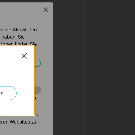
Close
line-Aktivitäten
 haben. Sie
ionen finden Sie
Close
Systemen nicht
en
alysieren, um die
n gesetzt werden,
deren Websites zu