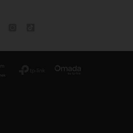
um
thek