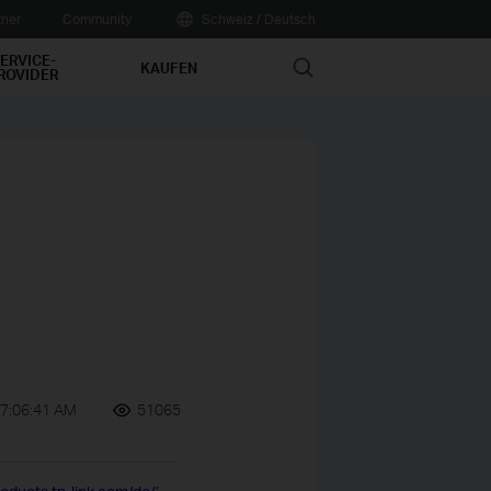
tner
Community
Schweiz / Deutsch
ERVICE-
Search
KAUFEN
ROVIDER
07:06:41 AM
51065