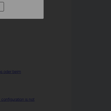
os oder beim
 configuration is not