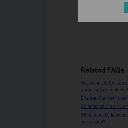
Related FAQs
Was kann ich tun, wenn 
Zurücksetzen meines P
Erfahren Sie mehr über
So erstellen Sie ein K
What should I do when t
successful?