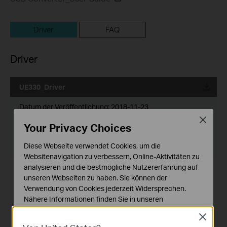
Driver
FAQ
Driver
UE330_Driver
Datum der Veröffentlichung:
2018-11-23
Close
Your Privacy Choices
Sprache:
Englisch
Diese Webseite verwendet Cookies, um die
Dateigröße:
N/A
Websitenavigation zu verbessern, Online-Aktivitäten zu
analysieren und die bestmögliche Nutzererfahrung auf
Generally, UE330 supports plug-and-play. If your product is
unseren Webseiten zu haben. Sie können der
not plug-and-play or cannot work well, please update the
Verwendung von Cookies jederzeit Widersprechen.
latest version of the driver.
Nähere Informationen finden Sie in unseren
If you have further questions, please
contact us
Datenschutzhinweisen
.
Close