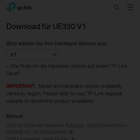
Click
Search
Menu
TP-Link, Reliably Smart
to
skip
the
Download für
UE330
V1
navigation
bar
Bitte wählen Sie Ihre Hardware-Version aus.:
V1
>
Wie finde ich die Hardware Version auf einem TP-Link
Gerät?
IMPORTANT
: Model and hardware version availability
varies by region. Please refer to your TP-Link regional
website to determine product availability.
Manual
USB to Ethernet Network Adapter_Quick Installation
Guide(EU2_16 Languages)
USB Converter_User Guide