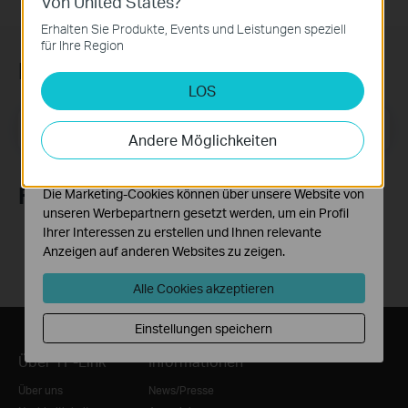
Von United States?
Notwendige Cookies
Diese Cookies sind zur Funktion der Website
Erhalten Sie Produkte, Events und Leistungen speziell
erforderlich und können in Ihren Systemen nicht
für Ihre Region
deaktiviert werden.
Newsletter abonnieren
LOS
Analyse- und Marketing-Cookies
Analyse-Cookies ermöglichen es uns, Ihre Aktivitäten
E-Mail-Adresse
Registrieren
auf unserer Website zu analysieren, um die
Andere Möglichkeiten
Funktionsweise unserer Website zu verbessern und
anzupassen.
Folge uns
Die Marketing-Cookies können über unsere Website von
unseren Werbepartnern gesetzt werden, um ein Profil
Ihrer Interessen zu erstellen und Ihnen relevante
Anzeigen auf anderen Websites zu zeigen.
Alle Cookies akzeptieren
Einstellungen speichern
Über TP-Link
Informationen
Über uns
News/Presse