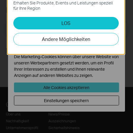
Diese Cookies sind zur Funktion der Website
Erhalten Sie Produkte, Events und Leistungen speziell
erforderlich und können in Ihren Systemen nicht
Newsletter abonnieren
für Ihre Region
deaktiviert werden.
LOS
Analyse- und Marketing-Cookies
E-Mail-Adresse
Registrieren
Analyse-Cookies ermöglichen es uns, Ihre Aktivitäten
auf unserer Website zu analysieren, um die
Andere Möglichkeiten
Funktionsweise unserer Website zu verbessern und
anzupassen.
Folge uns
Die Marketing-Cookies können über unsere Website von
unseren Werbepartnern gesetzt werden, um ein Profil
Ihrer Interessen zu erstellen und Ihnen relevante
Anzeigen auf anderen Websites zu zeigen.
Alle Cookies akzeptieren
Einstellungen speichern
Über TP-Link
Informationen
Über uns
News/Presse
Nachhaltigkeit
Auszeichnungen
Unternehmensprofil
Sicherheitshinweis