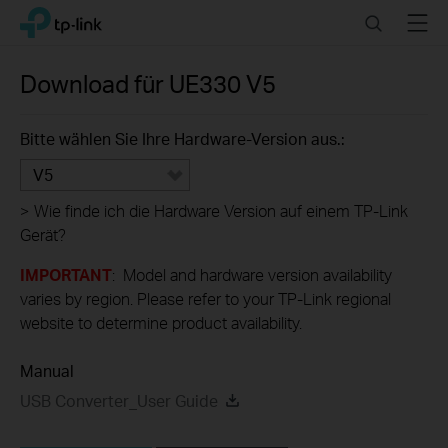
Click
Search
Menu
TP-Link, Reliably Smart
to
skip
the
Download für
UE330
V5
navigation
bar
Bitte wählen Sie Ihre Hardware-Version aus.:
V5
>
Wie finde ich die Hardware Version auf einem TP-Link
Gerät?
IMPORTANT
: Model and hardware version availability
varies by region. Please refer to your TP-Link regional
website to determine product availability.
Manual
USB Converter_User Guide