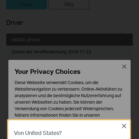
Driver
FAQ
Driver
UE330_Driver
Datum der Veröffentlichung:
2018-11-23
Sprache:
Englisch
Close
Your Privacy Choices
Dateigröße:
N/A
Diese Webseite verwendet Cookies, um die
Websitenavigation zu verbessern, Online-Aktivitäten zu
Generally, UE330 supports plug-and-play. If your product is
analysieren und die bestmögliche Nutzererfahrung auf
not plug-and-play or cannot work well, please update the
unseren Webseiten zu haben. Sie können der
latest version of the driver.
If you have further questions, please
contact us
Verwendung von Cookies jederzeit Widersprechen.
Nähere Informationen finden Sie in unseren
Datenschutzhinweisen
.
Close
Von United States?
Notwendige Cookies