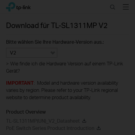
Click
Search
Menu
TP-Link, Reliably Smart
to
skip
the
Download für
TL-SL1311MP
V2
navigation
bar
Bitte wählen Sie Ihre Hardware-Version aus.:
V2
>
Wie finde ich die Hardware Version auf einem TP-Link
Gerät?
IMPORTANT
: Model and hardware version availability
varies by region. Please refer to your TP-Link regional
website to determine product availability.
Product Overview
TL-SL1311MP(UN)_V2_Datasheet
PoE Switch Series Product Introduction