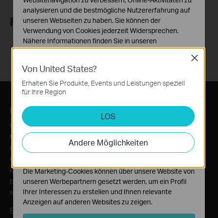
analysieren und die bestmögliche Nutzererfahrung auf
Folge uns
unseren Webseiten zu haben. Sie können der
Verwendung von Cookies jederzeit Widersprechen.
Nähere Informationen finden Sie in unseren
Datenschutzhinweisen
.
Close
Von United States?
Notwendige Cookies
Diese Cookies sind zur Funktion der Website
Erhalten Sie Produkte, Events und Leistungen speziell
erforderlich und können in Ihren Systemen nicht
für Ihre Region
deaktiviert werden.
Über TP-Link
Informationen
LOS
Analyse- und Marketing-Cookies
Über uns
News/Presse
Analyse-Cookies ermöglichen es uns, Ihre Aktivitäten
auf unserer Website zu analysieren, um die
Nachhaltigkeit
Auszeichnungen
Andere Möglichkeiten
Funktionsweise unserer Website zu verbessern und
Unternehmensprofil
Sicherheitshinweis
anzupassen.
Karriere
Kontakt
Die Marketing-Cookies können über unsere Website von
unseren Werbepartnern gesetzt werden, um ein Profil
Datenschutzhinweise
Ihrer Interessen zu erstellen und Ihnen relevante
Nutzungsbedingungen
Anzeigen auf anderen Websites zu zeigen.
Bezugsquellen
Produkt Katalog