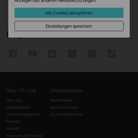
Anzeigen auf anderen Websites zu zeigen.
E-Mail-Adresse
Registrieren
Alle Cookies akzeptieren
Einstellungen speichern
Folge uns
Über TP-Link
Informationen
Über uns
News/Presse
Nachhaltigkeit
Auszeichnungen
Unternehmensprofil
Sicherheitshinweis
Karriere
Kontakt
Datenschutzhinweise