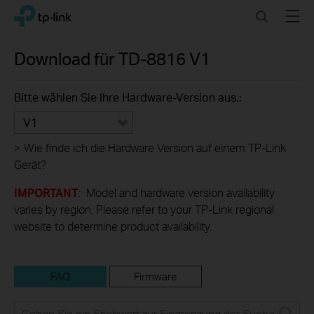
Click
Search
Menu
TP-Link, Reliably Smart
to
skip
the
Download für
TD-8816
V1
navigation
bar
Bitte wählen Sie Ihre Hardware-Version aus.:
V1
>
Wie finde ich die Hardware Version auf einem TP-Link
Gerät?
IMPORTANT
: Model and hardware version availability
varies by region. Please refer to your TP-Link regional
website to determine product availability.
FAQ
Firmware