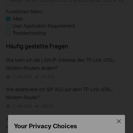
Funktionen filtern:
Alles
User Application Requirement
Troubleshooting
Häufig gestellte Fragen
Wie kann ich die LAN-IP-Adresse des TP-Link xDSL-
Modem-Routers ändern?
11-06-2023
241916
views
Wie deaktiviere ich SIP ALG auf dem TP-Link xDSL-
Modem-Router?
11-06-2023
208125
views
Wie geht man vor, wenn die xDSL-LED-Anzeige auf dem
Close
Your Privacy Choices
xDSL-Modemrouter nicht dauerhaft leuchtet?