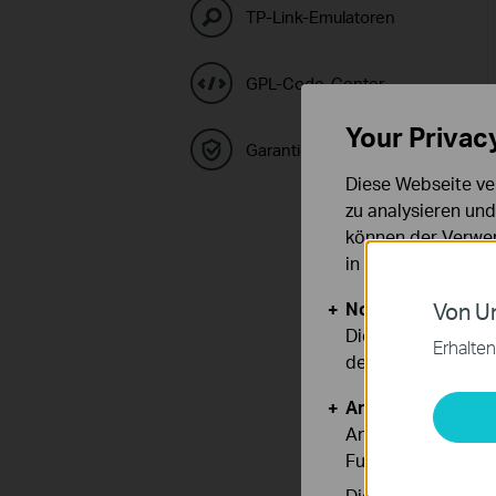
TP-Link-Emulatoren
GPL-Code-Center
Your Privac
Garantie
Diese Webseite ve
zu analysieren un
können der Verwen
in unseren
Datens
Notwendige Cook
Von Un
Diese Cookies sind
Erhalten
deaktiviert werden
Analyse- und Mar
Analyse-Cookies er
Funktionsweise un
Die Marketing-Coo