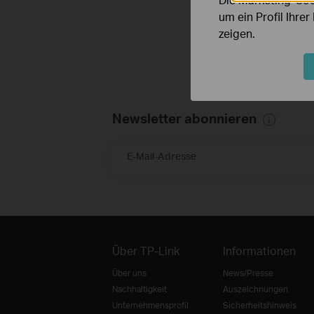
um ein Profil Ihre
zeigen.
Newsletter abonnieren
E-Mail-Adresse
Über TP-Link
Informationen
Über uns
News/Presse
Nachhaltigkeit
Auszeichnungen
Unternehmensprofil
Sicherheitshinweis