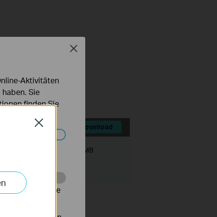
Close
line-Aktivitäten
 haben. Sie
ionen finden Sie
Close
Download
Systemen nicht
Dateigröße:
51.93 MB
en
alysieren, um die
n gesetzt werden,