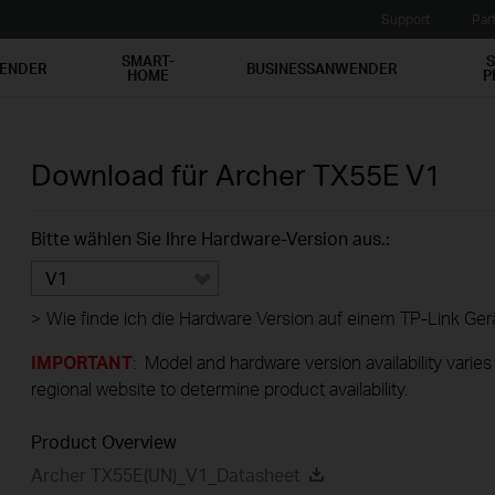
Support
Par
SMART-
S
WENDER
BUSINESSANWENDER
HOME
P
Download für
Archer TX55E
V1
Bitte wählen Sie Ihre Hardware-Version aus.:
V1
>
Wie finde ich die Hardware Version auf einem TP-Link Ger
IMPORTANT
: Model and hardware version availability varies
regional website to determine product availability.
Product Overview
Archer TX55E(UN)_V1_Datasheet