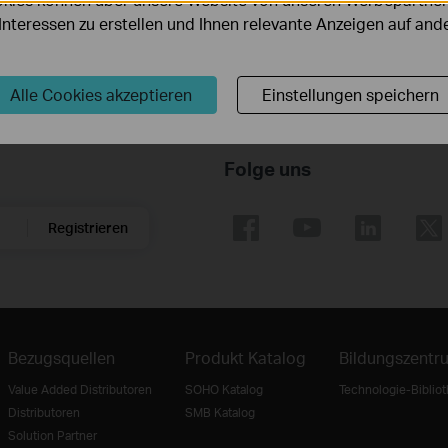
r Interessen zu erstellen und Ihnen relevante Anzeigen auf an
Alle Cookies akzeptieren
Einstellungen speichern
Folge uns
Registrieren
Bezugsquellen
Produkt Katalog
Bildungszentr
Value Added Distributoren
SOHO Katalog
Technologie-Biblio
Distributoren
SMB Katalog
Solution Partner