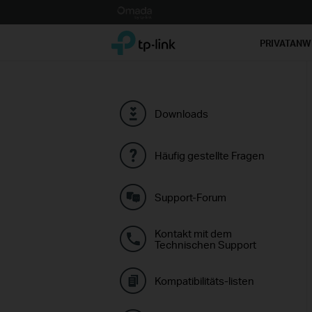
Click
to
TP-Link, Reliably Smart
skip
PRIVATAN
the
navigation
bar
Downloads
Häufig gestellte Fragen
Support-Forum
Kontakt mit dem
Technischen Support
Kompatibilitäts-listen