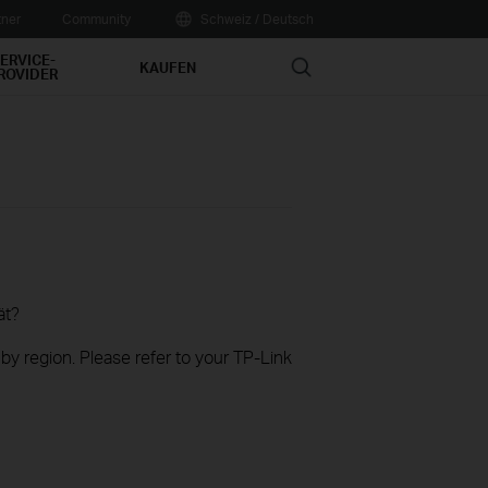
tner
Community
Schweiz / Deutsch
ERVICE-
Search
KAUFEN
ROVIDER
ät?
 by region. Please refer to your TP-Link