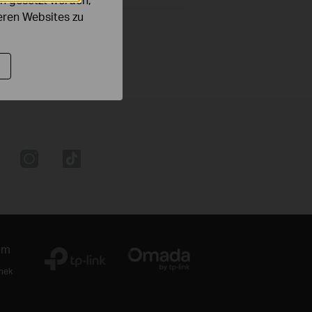
deren Websites zu
um
thek