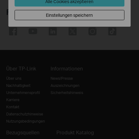
Alle Cookies akzeptieren
Folge uns
Einstellungen speichern
Über TP-Link
Informationen
Über uns
News/Presse
Nachhaltigkeit
Auszeichnungen
Unternehmensprofil
Sicherheitshinweis
Karriere
Kontakt
Datenschutzhinweise
Nutzungsbedingungen
Bezugsquellen
Produkt Katalog