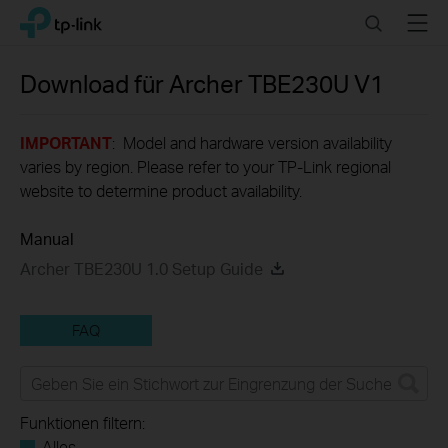
Click
Search
Menu
TP-Link, Reliably Smart
to
skip
the
Download für
Archer TBE230U
V1
navigation
bar
IMPORTANT
: Model and hardware version availability
varies by region. Please refer to your TP-Link regional
website to determine product availability.
Manual
Archer TBE230U 1.0 Setup Guide
FAQ
Funktionen filtern:
Alles