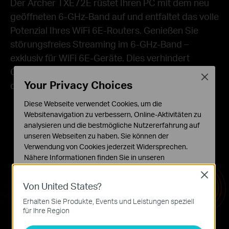
Der Archer TXE72E rüstet Ihren PC mit dem neu
geöffneten 6-GHz-Band auf und entfaltet das volle
Potenzial Ihres WiFi 6E-Routers. Genießen Sie
störungsfreies Streaming im 6-GHz-Band –
exklusiv für WiFi 6E-Geräte. Dies verhindert
Geschwindigkeitseinbrüche und Interferenzen
Close
Your Privacy Choices
durch ältere Geräte.
Diese Webseite verwendet Cookies, um die
Websitenavigation zu verbessern, Online-Aktivitäten zu
analysieren und die bestmögliche Nutzererfahrung auf
unseren Webseiten zu haben. Sie können der
Verwendung von Cookies jederzeit Widersprechen.
Nähere Informationen finden Sie in unseren
Datenschutzhinweisen
.
Close
Von United States?
Notwendige Cookies
Diese Cookies sind zur Funktion der Website
Erhalten Sie Produkte, Events und Leistungen speziell
erforderlich und können in Ihren Systemen nicht
für Ihre Region
deaktiviert werden.