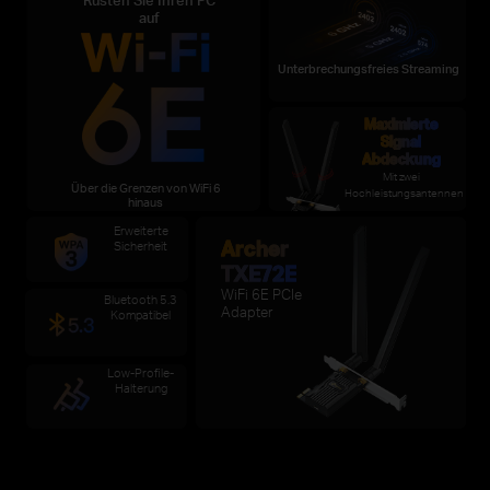
auf
Unterbrechungsfreies Streaming
Maximierte
Signal
Abdeckung
Mit zwei
Über die Grenzen von WiFi 6
Hochleistungsantennen
hinaus
Erweiterte
Archer
Sicherheit
TXE72E
WiFi 6E PCIe
Bluetooth 5.3
Adapter
Kompatibel
Low-Profile-
Halterung