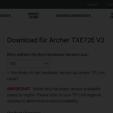
Support
Par
SMART-
S
WENDER
BUSINESSANWENDER
HOME
P
Download für
Archer TXE72E
V2
Bitte wählen Sie Ihre Hardware-Version aus.:
V2
>
Wie finde ich die Hardware Version auf einem TP-Link
Gerät?
IMPORTANT
: Model and hardware version availability
varies by region. Please refer to your TP-Link regional
website to determine product availability.
Product Overview