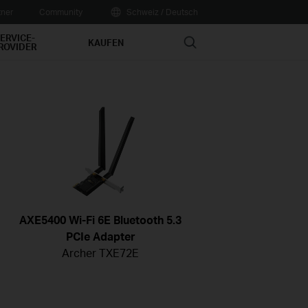
tner
Community
Schweiz / Deutsch
ERVICE-
Search
KAUFEN
ROVIDER
AXE5400 Wi-Fi 6E Bluetooth 5.3
PCIe Adapter
Archer TXE72E