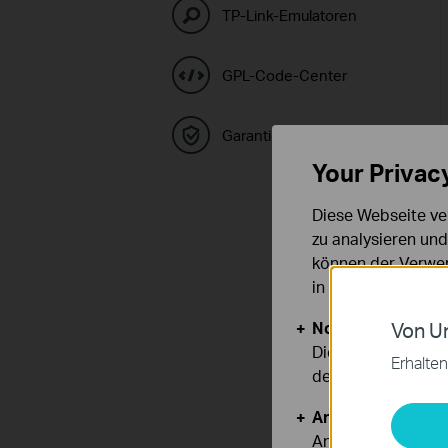
TP-Link-Emulatoren
GPL-Code-Center
Garantie
Your Privac
Diese Webseite ve
zu analysieren un
können der Verwen
in unseren
Datens
Notwendige Cook
Von Un
Diese Cookies sind
Erhalten
deaktiviert werden
Analyse- und Mar
Analyse-Cookies er