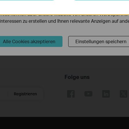
serer Website zu verbessern und anzupassen.
Betriebssystem: win11 x64/win10 x64
kies können über unsere Website von unseren Werbepartner
r Interessen zu erstellen und Ihnen relevante Anzeigen auf an
1. For Windows 10/11 64 bit.
2. Contains Wi-Fi Driver and Bluetooth Driver.
Alle Cookies akzeptieren
Einstellungen speichern
Folge uns
Registrieren