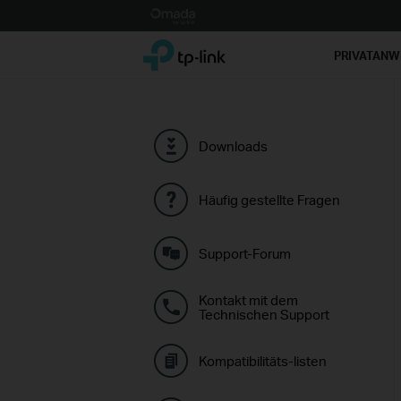
Click
to
TP-Link, Reliably Smart
skip
PRIVATAN
the
navigation
bar
Downloads
Häufig gestellte Fragen
Support-Forum
Kontakt mit dem
Technischen Support
Kompatibilitäts-listen