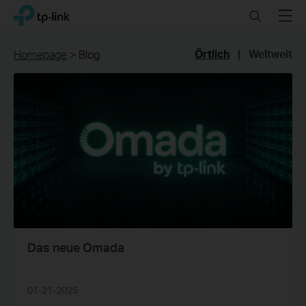
Click
Search
Menu
TP-Link, Reliably Smart
to
skip
the
Örtlich
|
Weltweit
Homepage
>
Blog
navigation
bar
Das neue Omada
01-21-2025