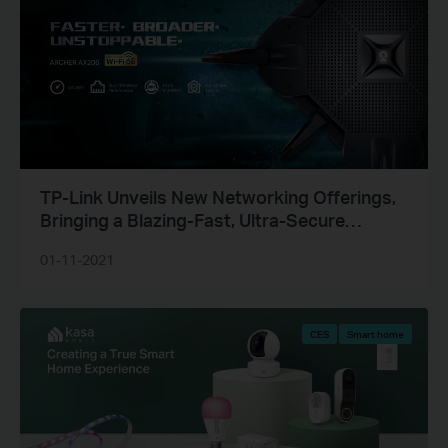
TP-Link Unveils New Networking Offerings,
Bringing a Blazing-Fast, Ultra-Secure
Broadband Experience to Consumers and
01-11-2021
Businesses
CES
Smart home