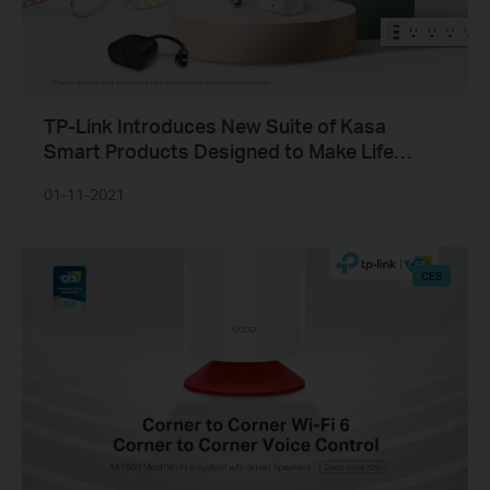
TP-Link Introduces New Suite of Kasa
Smart Products Designed to Make Life
Simpler and Safer Inside and Outside the
01-11-2021
Home
CES