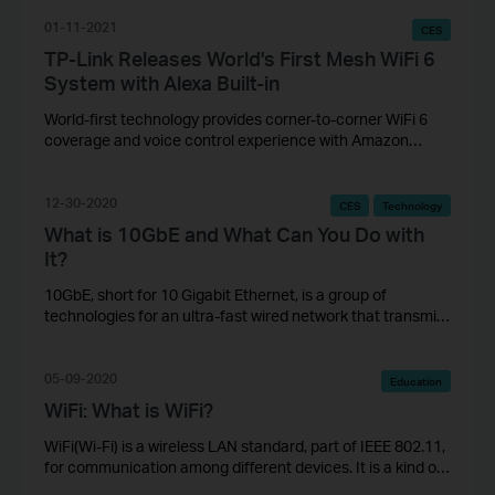
designed to make the smart home more convenient,
accessible and secure.
01-11-2021
CES
TP-Link Releases World's First Mesh WiFi 6
System with Alexa Built-in
World-first technology provides corner-to-corner WiFi 6
coverage and voice control experience with Amazon
Alexa.
12-30-2020
CES
Technology
What is 10GbE and What Can You Do with
It?
10GbE, short for 10 Gigabit Ethernet, is a group of
technologies for an ultra-fast wired network that transmits
data frames at a rate of 10 billion bits per second.
05-09-2020
Education
WiFi: What is WiFi?
WiFi(Wi-Fi) is a wireless LAN standard, part of IEEE 802.11,
for communication among different devices. It is a kind of
radio wave.