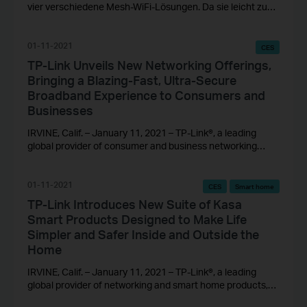
vier verschiedene Mesh-WiFi-Lösungen. Da sie leicht zu
verwechseln sind, zeigt dieser Artikel, wie diese vier Mesh-
WiFi-Lösungen unterschiedlich funktionieren, und gibt
einige Tipps zu ihrer Verwendung.
01-11-2021
CES
TP-Link Unveils New Networking Offerings,
Bringing a Blazing-Fast, Ultra-Secure
Broadband Experience to Consumers and
Businesses
IRVINE, Calif. – January 11, 2021 – TP-Link®, a leading
global provider of consumer and business networking
products, today introduced its latest networking offerings.
01-11-2021
CES
Smart home
TP-Link Introduces New Suite of Kasa
Smart Products Designed to Make Life
Simpler and Safer Inside and Outside the
Home
IRVINE, Calif. – January 11, 2021 – TP-Link®, a leading
global provider of networking and smart home products,
today unveiled a new suite of TP- Link Kasa products