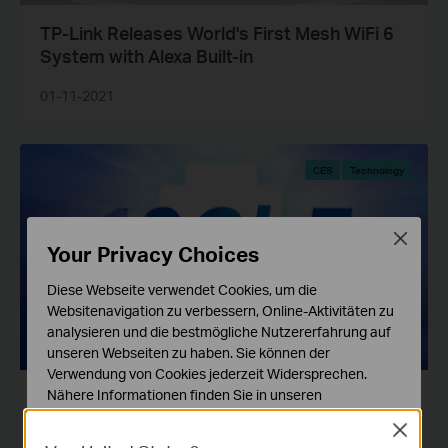
TP-Link Releases World's First Mesh WiFi 6
System with Alexa Built-in
01-11-2021
CES
Technology
Close
Your Privacy Choices
Diese Webseite verwendet Cookies, um die
Websitenavigation zu verbessern, Online-Aktivitäten zu
analysieren und die bestmögliche Nutzererfahrung auf
unseren Webseiten zu haben. Sie können der
Verwendung von Cookies jederzeit Widersprechen.
Nähere Informationen finden Sie in unseren
What is 10GbE and What Can You Do with
Datenschutzhinweisen
.
It?
Close