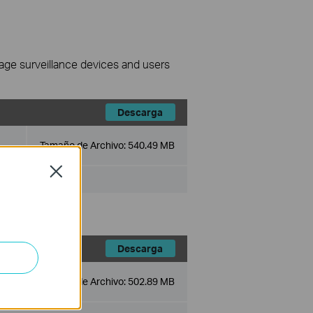
nage surveillance devices and users
Descarga
Tamaño de Archivo:
540.49 MB
Close
Descarga
Tamaño de Archivo:
502.89 MB