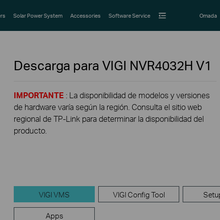
rs
Solar Power System
Accessories
Software Service
Omada
Descarga para
VIGI NVR4032H
V1
IMPORTANTE
: La disponibilidad de modelos y versiones
de hardware varía según la región. Consulta el sitio web
regional de TP-Link para determinar la disponibilidad del
producto.
VIGI VMS
VIGI Config Tool
Setu
Apps