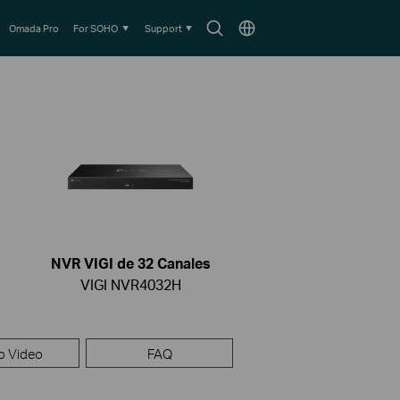
Search
Choose
Omada Pro
For SOHO
Support
icon
location
NVR VIGI de 32 Canales
VIGI NVR4032H
p Video
FAQ