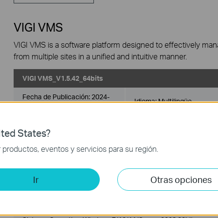
VIGI VMS
VIGI VMS is a software platform designed to effectively ma
from multiple sites in a unified and intuitive manner.
VIGI VMS_V1.5.42_64bits
Fecha de Publicación:
2024-
Idioma:
Multilingüe
06-20
Sistema Operativo: Windows 7/10/11/Server 2008 64bits
ted States?
productos, eventos y servicios para su región.
Updates the Open Source Software Statement.
VIGI VMS_V1.5.42_32bits
Ir
Otras opciones
Fecha de Publicación:
2024-
Idioma:
Multilingüe
06-20