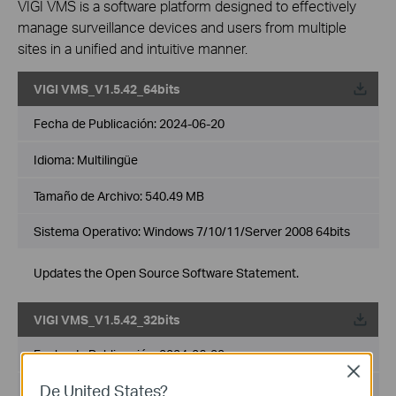
VIGI VMS is a software platform designed to effectively
manage surveillance devices and users from multiple
sites in a unified and intuitive manner.
VIGI VMS_V1.5.42_64bits
Fecha de Publicación:
2024-06-20
Idioma:
Multilingüe
Tamaño de Archivo:
540.49 MB
Sistema Operativo: Windows 7/10/11/Server 2008 64bits
Updates the Open Source Software Statement.
VIGI VMS_V1.5.42_32bits
Fecha de Publicación:
2024-06-20
Close
De United States?
Idioma:
Multilingüe