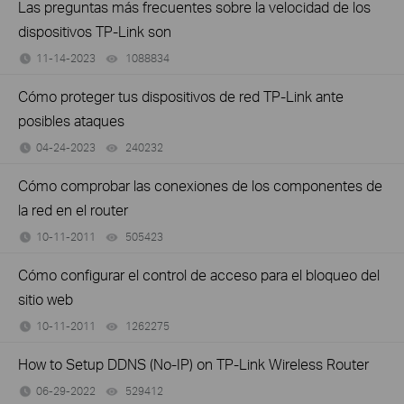
Las preguntas más frecuentes sobre la velocidad de los
dispositivos TP-Link son
11-14-2023
1088834
views
Cómo proteger tus dispositivos de red TP-Link ante
posibles ataques
04-24-2023
240232
views
Cómo comprobar las conexiones de los componentes de
la red en el router
10-11-2011
505423
views
Cómo configurar el control de acceso para el bloqueo del
sitio web
10-11-2011
1262275
views
How to Setup DDNS (No-IP) on TP-Link Wireless Router
06-29-2022
529412
views