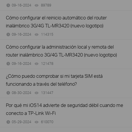
09-16-2024
89789
views
Cómo configurar el reinicio automático del router
inalámbrico 3G/4G TL-MR3420 (nuevo logotipo)
09-16-2024
114315
views
Cómo configurar la administración local y remota del
router inalámbrico 3G/4G TL-MR3420 (nuevo logotipo)
09-16-2024
121478
views
¿Cómo puedo comprobar si mi tarjeta SIM está
funcionando a través del teléfono?
08-30-2024
131447
views
Por qué mi iOS14 advierte de seguridad débil cuando me
conecto a TP-Link Wi-Fi
05-29-2024
610070
views