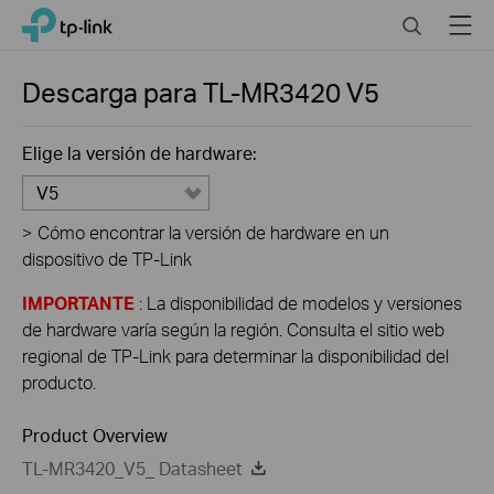
Click
Search
Menu
TP-Link, Reliably Smart
to
skip
the
Descarga para
TL-MR3420
V5
navigation
bar
Elige la versión de hardware:
V5
>
Cómo encontrar la versión de hardware en un
dispositivo de TP-Link
IMPORTANTE
: La disponibilidad de modelos y versiones
de hardware varía según la región. Consulta el sitio web
regional de TP-Link para determinar la disponibilidad del
producto.
Product Overview
TL-MR3420_V5_ Datasheet