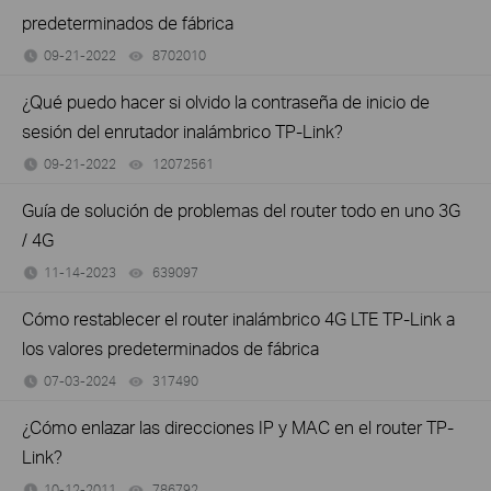
predeterminados de fábrica
09-21-2022
8702010
views
¿Qué puedo hacer si olvido la contraseña de inicio de
sesión del enrutador inalámbrico TP-Link?
09-21-2022
12072561
views
Guía de solución de problemas del router todo en uno 3G
/ 4G
11-14-2023
639097
views
Cómo restablecer el router inalámbrico 4G LTE TP-Link a
los valores predeterminados de fábrica
07-03-2024
317490
views
¿Cómo enlazar las direcciones IP y MAC en el router TP-
Link?
10-12-2011
786792
views