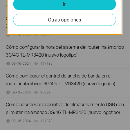
Ir
09-16-2024
102342
views
Cómo crear una red de invitados en el router inalámbrico
Otras opciones
3G/4G TL-MR3420 (nuevo logotipo)
09-16-2024
97885
views
Cómo configurar la hora del sistema del router inalámbrico
3G/4G TL-MR3420 (nuevo logotipo)
09-16-2024
117185
views
Cómo configurar el control de ancho de banda en el
router inalámbrico 3G/4G TL-MR3420 (nuevo logotipo)
09-16-2024
96829
views
Cómo acceder al dispositivo de almacenamiento USB con
el router inalámbrico 3G/4G TL-MR3420 (nuevo logotipo)
09-16-2024
121373
views