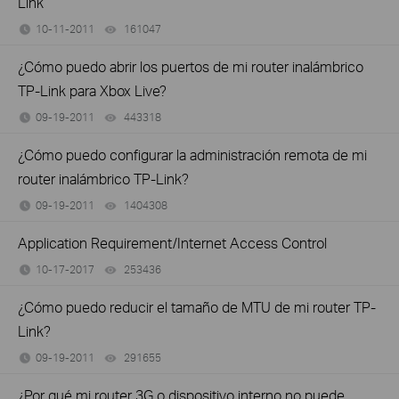
Link
10-11-2011
161047
views
¿Cómo puedo abrir los puertos de mi router inalámbrico
TP-Link para Xbox Live?
09-19-2011
443318
views
¿Cómo puedo configurar la administración remota de mi
router inalámbrico TP-Link?
09-19-2011
1404308
views
Application Requirement/Internet Access Control
10-17-2017
253436
views
¿Cómo puedo reducir el tamaño de MTU de mi router TP-
Link?
09-19-2011
291655
views
¿Por qué mi router 3G o dispositivo interno no puede