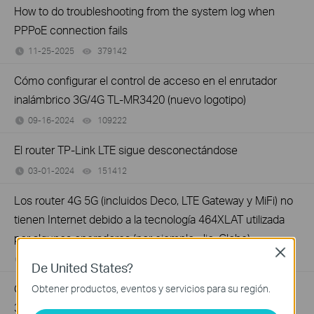
How to do troubleshooting from the system log when
PPPoE connection fails
11-25-2025
379142
views
Cómo configurar el control de acceso en el enrutador
inalámbrico 3G/4G TL-MR3420 (nuevo logotipo)
09-16-2024
109222
views
El router TP-Link LTE sigue desconectándose
03-01-2024
151412
views
Los router 4G 5G (incluidos Deco, LTE Gateway y MiFi) no
tienen Internet debido a la tecnología 464XLAT utilizada
por algunos operadores (por ejemplo, Jio, Globe).
Close
07-24-2024
121135
views
De United States?
Cómo configurar un túnel IPV6 en el router inalámbrico
Obtener productos, eventos y servicios para su región.
3G/4G TL-MR3420 (nuevo logotipo)