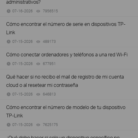
administrativos?
07-16-2026
7956515
views
Cómo encontrar el número de serie en dispositivos TP-
Link
07-15-2026
489173
views
Cómo conectar ordenadores y teléfonos a una red Wi-Fi
07-15-2026
677951
views
Qué hacer si no recibo el mail de registro de mi cuenta
cloud o al resetear mi contraseña
07-15-2026
646813
views
Cómo encontrar el número de modelo de tu dispositivo
TP-Link
07-15-2026
7625175
views
¿Qué debo hacer si solo un dispositivo específico no