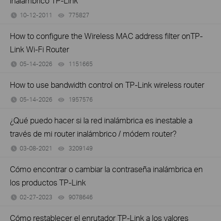
inalámbrico TP-Link
10-12-2011
775827
views
How to configure the Wireless MAC address filter onTP-
Link Wi-Fi Router
05-14-2026
1151665
views
How to use bandwidth control on TP-Link wireless router
05-14-2026
1957576
views
¿Qué puedo hacer si la red inalámbrica es inestable a
través de mi router inalámbrico / módem router?
03-08-2021
3209149
views
Cómo encontrar o cambiar la contraseña inalámbrica en
los productos TP-Link
02-27-2023
9078646
views
Cómo restablecer el enrutador TP-Link a los valores