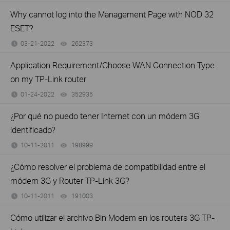
Why cannot log into the Management Page with NOD 32
ESET?
03-21-2022
262373
views
Application Requirement/Choose WAN Connection Type
on my TP-Link router
01-24-2022
352935
views
¿Por qué no puedo tener Internet con un módem 3G
identificado?
10-11-2011
198999
views
¿Cómo resolver el problema de compatibilidad entre el
módem 3G y Router TP-Link 3G?
10-11-2011
191003
views
Cómo utilizar el archivo Bin Modem en los routers 3G TP-