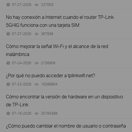
07-27-2026
237003
views
No hay conexión a Internet cuando el router TP-Link
5G/4G funciona con una tarjeta SIM
07-27-2026
367936
views
Cómo mejorar la señal Wi-Fi y el alcance de la red
inalámbrica
07-24-2026
2156906
views
¿Por qué no puedo acceder a tplinkwifi.net?
07-23-2026
16289804
views
Cómo encontrar la versión de hardware en un dispositivo
de TP-Link
07-16-2026
25765498
views
¿Cómo puedo cambiar el nombre de usuario o contraseña