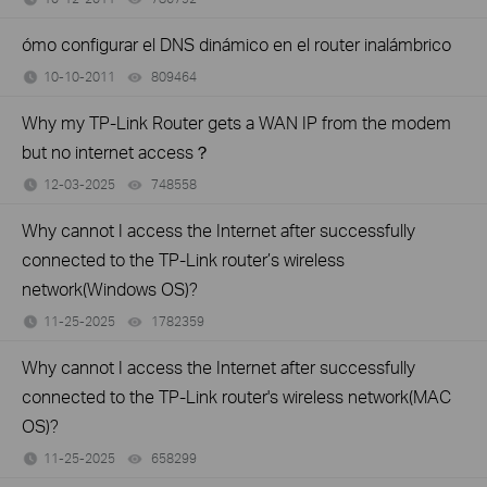
ómo configurar el DNS dinámico en el router inalámbrico
10-10-2011
809464
views
Why my TP-Link Router gets a WAN IP from the modem
but no internet access？
12-03-2025
748558
views
Why cannot I access the Internet after successfully
connected to the TP-Link router’s wireless
network(Windows OS)?
11-25-2025
1782359
views
Why cannot I access the Internet after successfully
connected to the TP-Link router's wireless network(MAC
OS)?
11-25-2025
658299
views