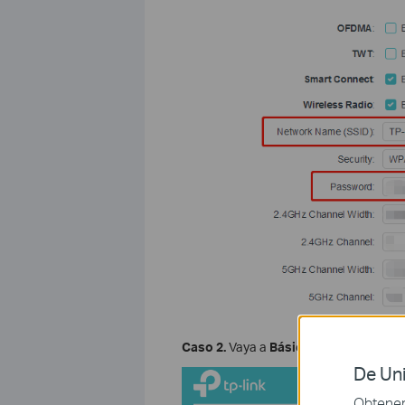
Caso 2.
Vaya a
Básico
->
Inalámbrico
De Uni
Obtener 