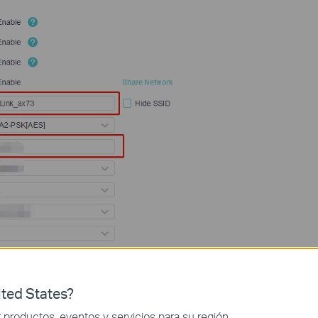
, luego puede modificar el SSID y la contraseña.
ted States?
productos, eventos y servicios para su región.