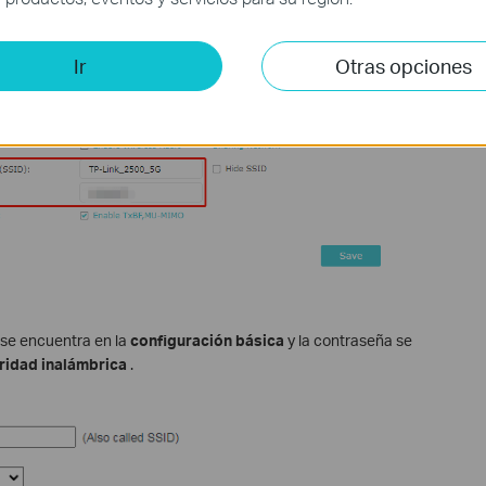
Ir
Otras opciones
 se encuentra en la
configuración básica
y la contraseña se
ridad inalámbrica
.