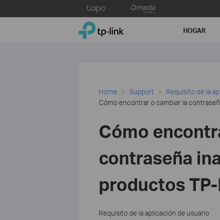
Click
to
TP-Link, Reliably Smart
skip
HOGAR
the
navigation
bar
Home
Support
Requisito de la ap
Cómo encontrar o cambiar la contraseña
Cómo encontra
contraseña ina
productos TP-
Requisito de la aplicación de usuario