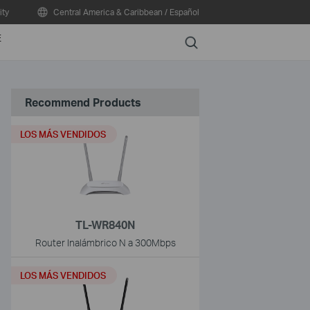
ty
Central America & Caribbean / Español
E
Search
Recommend Products
LOS MÁS VENDIDOS
TL-WR840N
Router Inalámbrico N a 300Mbps
LOS MÁS VENDIDOS