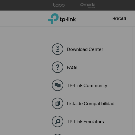
Click
to
TP-Link, Reliably Smart
skip
HOGAR
the
navigation
bar
Download Center
FAQs
TP-Link Community
Lista de Compatibilidad
TP-Link Emulators