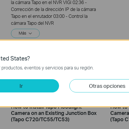
la cámara Tapo en el NVR VIGI 02:36 -
Corrección de la dirección IP de la cámara
Tapo en el enrutador 03:00 - Control la
cámara Tapo del NVR
Más
ted States?
productos, eventos y servicios para su región.
Ir
Otras opciones
How to Install Tapo Floodlight
How to 
Camera on an Existing Junction Box
Camera 
(Tapo C720/TC55/TC53)
(Tapo 