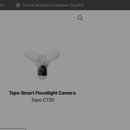
ty
Central America & Caribbean / Español
E
Search
Tapo Smart Floodlight Camera
Tapo C720