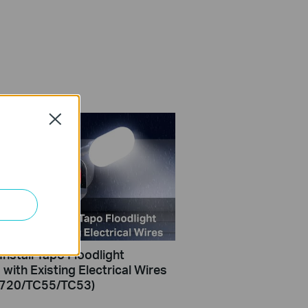
Close
Install Tapo Floodlight
with Existing Electrical Wires
C720/TC55/TC53)