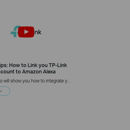
ips: How to Link you TP-Link
count to Amazon Alexa
This Video will show you how to integrate your Tapo account to Amazon Alexa