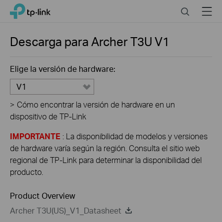
Click
Search
Menu
TP-Link, Reliably Smart
to
skip
the
Descarga para
Archer T3U
V1
navigation
bar
Elige la versión de hardware:
V1
>
Cómo encontrar la versión de hardware en un
dispositivo de TP-Link
IMPORTANTE
: La disponibilidad de modelos y versiones
de hardware varía según la región. Consulta el sitio web
regional de TP-Link para determinar la disponibilidad del
producto.
Product Overview
Archer T3U(US)_V1_Datasheet