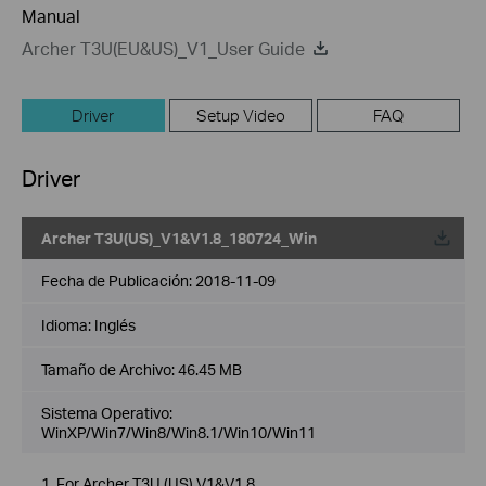
Manual
Archer T3U(EU&US)_V1_User Guide
Driver
Setup Video
FAQ
Driver
Archer T3U(US)_V1&V1.8_180724_Win
Fecha de Publicación:
2018-11-09
Idioma:
Inglés
Tamaño de Archivo:
46.45 MB
Sistema Operativo:
WinXP/Win7/Win8/Win8.1/Win10/Win11
1. For Archer T3U (US) V1&V1.8.