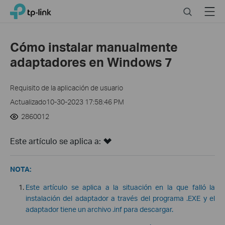
Click
Search
Menu
TP-Link, Reliably Smart
to
skip
the
Cómo instalar manualmente
navigation
adaptadores en Windows 7
bar
Requisito de la aplicación de usuario
Actualizado10-30-2023 17:58:46 PM
2860012
Este artículo se aplica a:
NOTA:
Este artículo se aplica a la situación en la que falló la
instalación del adaptador a través del programa .EXE y el
adaptador tiene un archivo .inf para descargar.