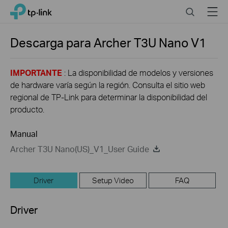
Click
Search
Menu
TP-Link, Reliably Smart
to
skip
the
Descarga para
Archer T3U Nano
V1
navigation
bar
IMPORTANTE
: La disponibilidad de modelos y versiones
de hardware varía según la región. Consulta el sitio web
regional de TP-Link para determinar la disponibilidad del
producto.
Manual
Archer T3U Nano(US)_V1_User Guide
Driver
Setup Video
FAQ
Driver