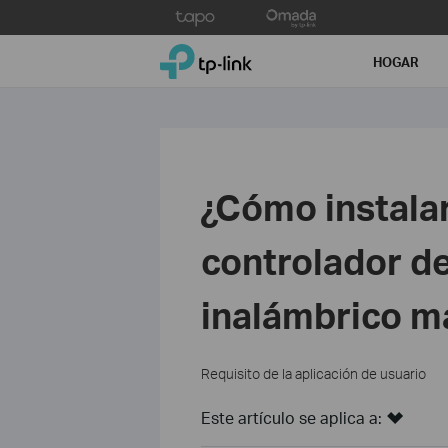
Click
to
TP-Link, Reliably Smart
skip
HOGAR
the
navigation
bar
¿Cómo instalar
controlador d
inalámbrico m
Requisito de la aplicación de usuario
Este artículo se aplica a: