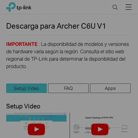
Click
Search
Menu
TP-Link, Reliably Smart
to
skip
the
Descarga para
Archer C6U
V1
navigation
bar
IMPORTANTE
: La disponibilidad de modelos y versiones
de hardware varía según la región. Consulta el sitio web
regional de TP-Link para determinar la disponibilidad del
producto.
Setup Video
FAQ
Apps
Setup Video