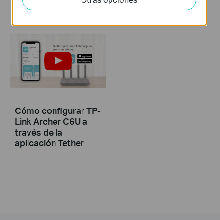
Más
Cómo configurar TP-
Link Archer C6U a
través de la
aplicación Tether