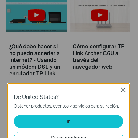
¿Qué debo hacer si
Cómo configurar TP-
no puedo acceder a
Link Archer C6U a
Internet? - Usando
través del
un módem DSL y un
navegador web
enrutador TP-Link
Close
De United States?
Si no puede acceder a
Internet con un módem
Obtener productos, eventos y servicios para su región.
DSL y un enrutador TP-
Link, este video puede
Ir
ayudarlo a resolver el
problema.
Otras opciones