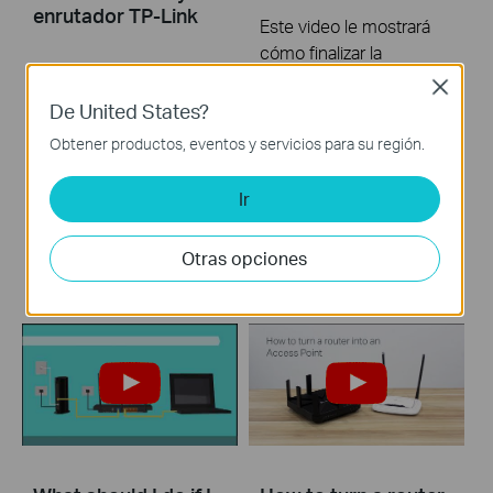
enrutador TP-Link
Este video le mostrará
cómo finalizar la
configuración de Archer
Close
Si no puede acceder a
C20.
De United States?
Internet con un módem
Obtener productos, eventos y servicios para su región.
Más
DSL y un enrutador TP-
Link, este video puede
Ir
ayudarlo a resolver el
problema.
Otras opciones
Más