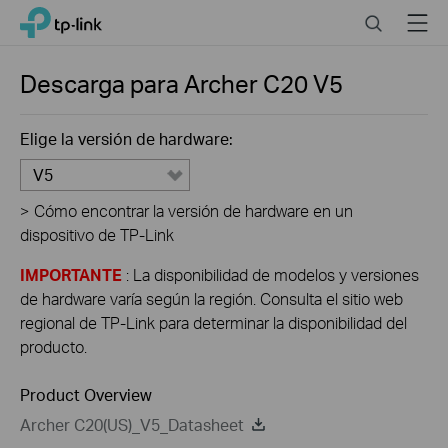
Click
Search
Menu
TP-Link, Reliably Smart
to
skip
the
Descarga para
Archer C20
V5
navigation
bar
Elige la versión de hardware:
V5
>
Cómo encontrar la versión de hardware en un
dispositivo de TP-Link
IMPORTANTE
: La disponibilidad de modelos y versiones
de hardware varía según la región. Consulta el sitio web
regional de TP-Link para determinar la disponibilidad del
producto.
Product Overview
Archer C20(US)_V5_Datasheet