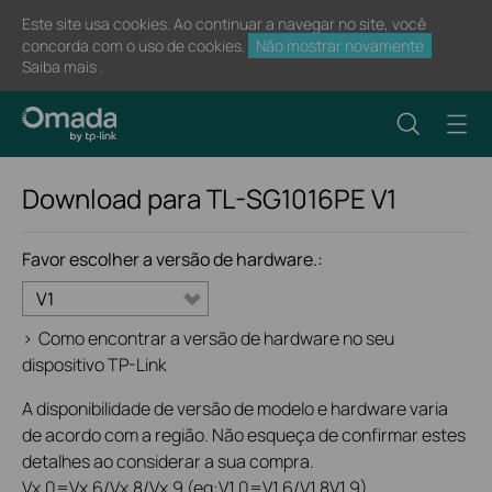
Este site usa cookies. Ao continuar a navegar no site, você
concorda com o uso de cookies.
Não mostrar novamente
Saiba mais
.
Download para
TL-SG1016PE
V1
Favor escolher a versão de hardware.:
V1
>
Como encontrar a versão de hardware no seu
dispositivo TP-Link
A disponibilidade de versão de modelo e hardware varia
de acordo com a região. Não esqueça de confirmar estes
detalhes ao considerar a sua compra.
Vx.0=Vx.6/Vx.8/Vx.9 (eg:V1.0=V1.6/V1.8V1.9)