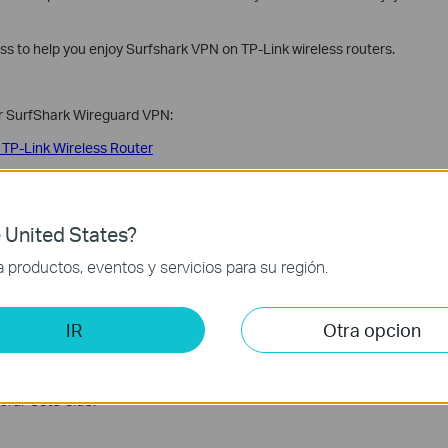
s to help you enjoy Surfshark VPN on TP-Link wireless routers.
or SurfShark Wireguard VPN:
 TP-Link Wireless Router
y, you can try the manual setup process:
nually on TP-Link Wireless Router
 United States?
productos, eventos y servicios para su región.
ually on TP-Link Wireless Router
IR
Otra opcion
cuente?
ar este sitio.