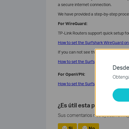
a secure internet connection.
We have provided a step-by-step proces
For WireGuard:
TP-Link Routers support quick setup f
How to set the Surfshark WireGuard on
If you can not see the quick setup entr
How to set the Surfshark WireGuard ma
Desde
For OpenVPN:
Obtenga 
How to set the Surfshark OpenVPN man
¿Es útil esta pregunta fre
Sus comentarios nos ayudan a mejor
Si
No