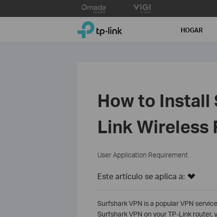
Click
to
TP-Link, Reliably Smart
skip
HOGAR
the
navigation
bar
How to Install
Link Wireless
User Application Requirement
Este artículo se aplica a:
Surfshark VPN is a popular VPN service 
Surfshark VPN on your TP-Link router, 