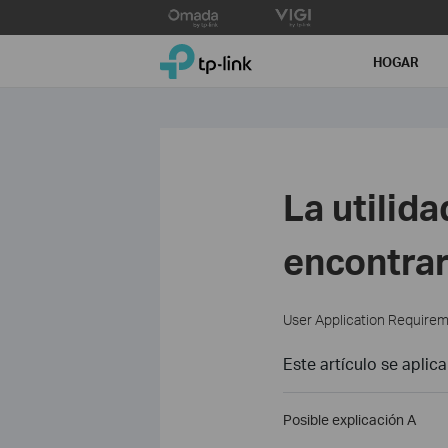
Click
to
TP-Link, Reliably Smart
skip
HOGAR
the
navigation
bar
La utilid
encontrar
User Application Require
Este artículo se aplica
Posible explicación A