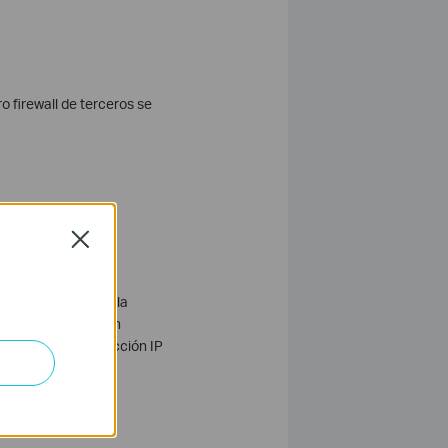
o firewall de terceros se
Close
ento de su red por la
fiérase a la sección
e restaure la dirección IP