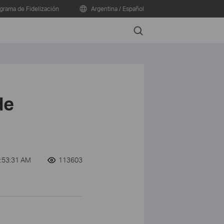
grama de Fidelización
Argentina / Español
Search
de
3:53:31 AM
113603