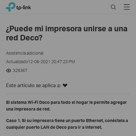
Click
Search
Menu
TP-Link, Reliably Smart
to
skip
the
¿Puede mi impresora unirse a una
navigation
red Deco?
bar
Asistencia adicional
Actualizado12-06-2021 20:47:23 PM
329367
Este artículo se aplica a:
El sistema Wi-Fi Deco para todo el hogar le permite agregar
una impresora de red.
Caso 1. Si su impresora tiene un puerto Ethernet, conéctela a
cualquier puerto LAN de Deco para ir a Internet.