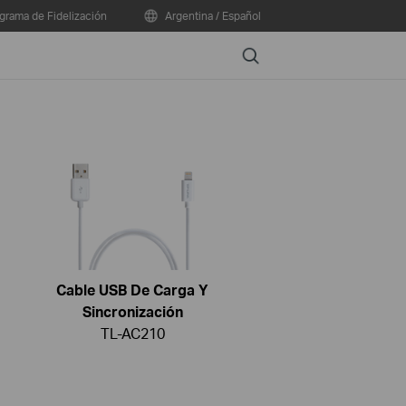
grama de Fidelización
Argentina / Español
Search
Cable USB De Carga Y
Sincronización
TL-AC210