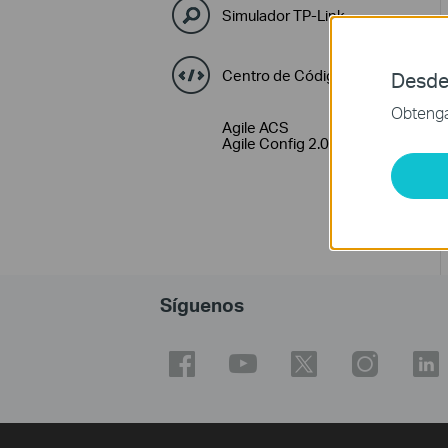
Simulador TP-Link
Centro de Códigos GPL
Desde
Obtenga 
Agile ACS
Agile Config 2.0
Síguenos