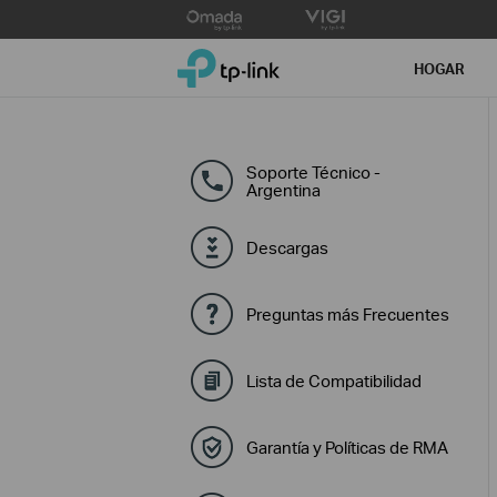
Click
to
TP-Link, Reliably Smart
skip
HOGAR
the
navigation
bar
Soporte Técnico -
Argentina
Descargas
Preguntas más Frecuentes
Lista de Compatibilidad
Garantía y Políticas de RMA