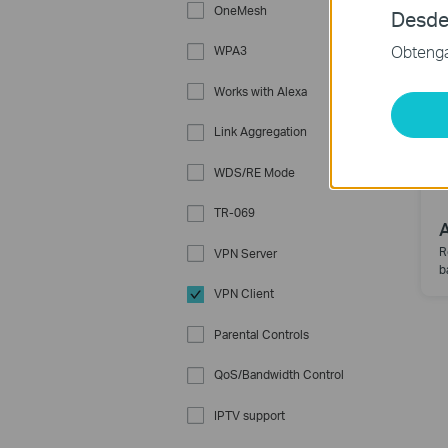
OneMesh
Desde
Obtenga 
WPA3
Works with Alexa
Link Aggregation
WDS/RE Mode
TR-069
R
VPN Server
b
VPN Client
Parental Controls
QoS/Bandwidth Control
IPTV support