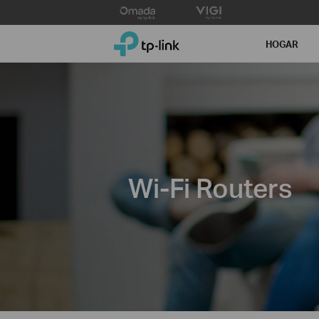
Click
to
TP-Link, Reliably Smart
skip
HOGAR
the
navigation
bar
Wi-Fi Routers