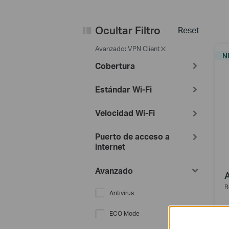
Ocultar Filtro
Reset
Avanzado: VPN Client
N
Cobertura
Estándar Wi-Fi
Velocidad Wi-Fi
Puerto de acceso a
internet
Avanzado
R
Antivirus
ECO Mode