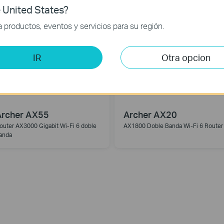
 United States?
productos, eventos y servicios para su región.
IR
Otra opcion
Archer AX55
Archer AX20
outer AX3000 Gigabit Wi-Fi 6 doble
AX1800 Doble Banda Wi-Fi 6 Router
anda