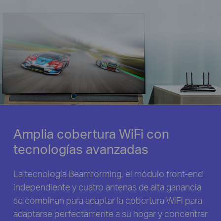
Amplia cobertura WiFi con
tecnologías avanzadas
La tecnología Beamforming, el módulo front-end
independiente y cuatro antenas de alta ganancia
se combinan para adaptar la cobertura WiFi para
adaptarse perfectamente a su hogar y concentrar