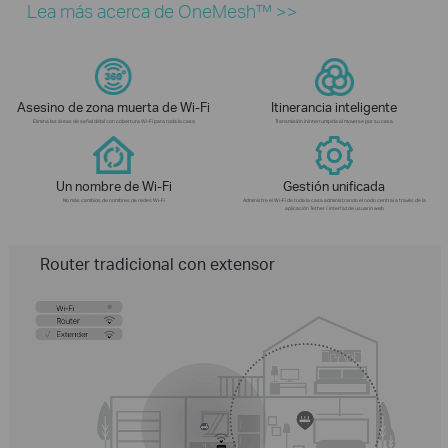
Lea más acerca de OneMesh™ >>
Asesino de zona muerta de Wi-Fi
Itinerancia inteligente
Elimina las áreas de señal débil con cobertura Wi-Fi para toda la casa
Transmisión ininterrumpida al moverse por su casa
Un nombre de Wi-Fi
Gestión unificada
No más cambios de nombres de redes Wi-Fi
Administre el Wi-Fi de toda la casa administrando el nodo central a través de la
aplicación Tether / interfaz de usuario web
Router tradicional con extensor