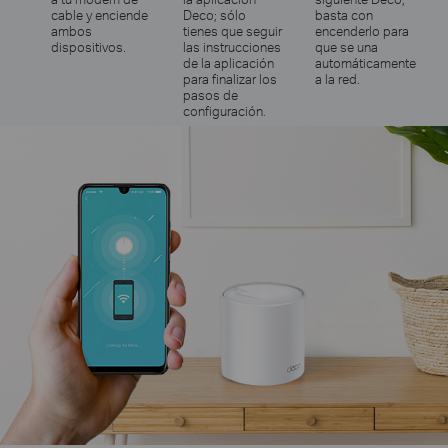
cable y enciende
Deco; sólo
basta con
ambos
tienes que seguir
encenderlo para
dispositivos.
las instrucciones
que se una
de la aplicación
automáticamente
para finalizar los
a la red.
pasos de
configuración.