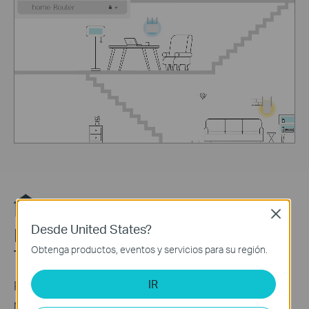
Close
Desde United States?
Deja que los Expertos Aseguren
Obtenga productos, eventos y servicios para su región.
Tu Hogar
IR
Personaliza tu red doméstica con una seguridad
mejorada mediante el kit de funciones integradas