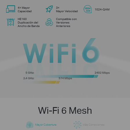
4× Mayor
3×
1024-QAM
Capacidad
Mayor Velocidad
HE160
Compatible con
Duplicación del
Versiones
Ancho de Banda
Anteriores
5 GHz:
2402 Mbps
2.4 GHz:
574 Mbps
Wi-Fi 6 Mesh
Mayor Cobertura
Más Conexiones