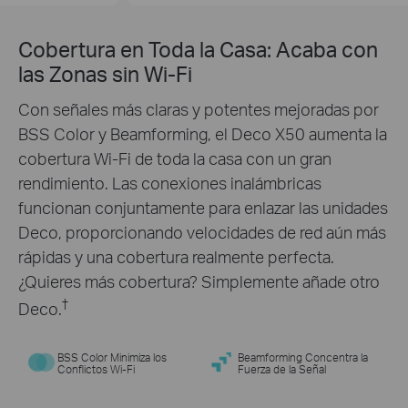
Cobertura en Toda la Casa: Acaba con
las Zonas sin Wi-Fi
†
Con señales más claras y potentes mejoradas por
BSS Color y Beamforming, el Deco X50 aumenta la
cobertura Wi-Fi de toda la casa con un gran
rendimiento. Las conexiones inalámbricas
funcionan conjuntamente para enlazar las unidades
†
Deco, proporcionando velocidades de red aún más
rápidas y una cobertura realmente perfecta.
¿Quieres más cobertura? Simplemente añade otro
conexiones para
150
†
Deco.
dispositivos
BSS Color Minimiza los
Beamforming Concentra la
Conflictos Wi-Fi
Fuerza de la Señal