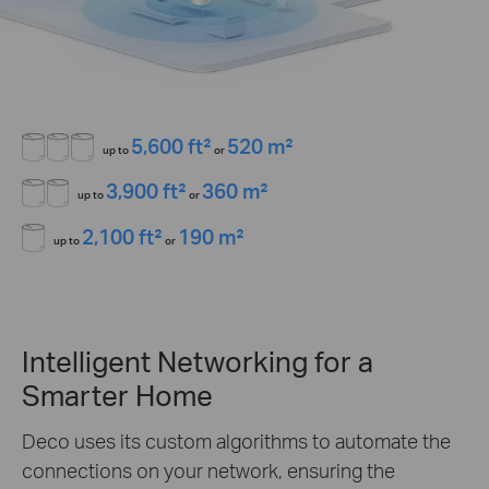
5,600 ft²
520 m²
up to
or
3,900 ft²
360 m²
up to
or
2,100 ft²
190 m²
up to
or
Intelligent Networking for a
Smarter Home
Deco uses its custom algorithms to automate the
connections on your network, ensuring the