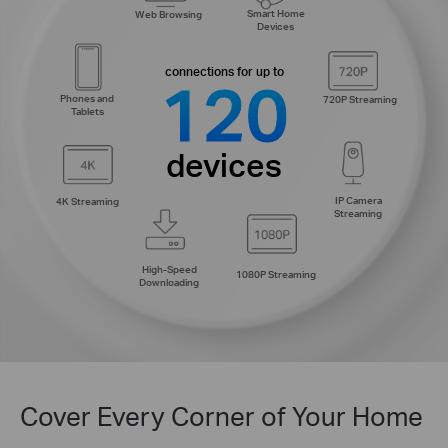
Smart Home
Web Browsing
Devices
connections for up to
120
Phones and
720P Streaming
Tablets
devices
IP Camera
4K Streaming
Streaming
High-Speed
1080P Streaming
Downloading
Cover Every Corner of Your Home