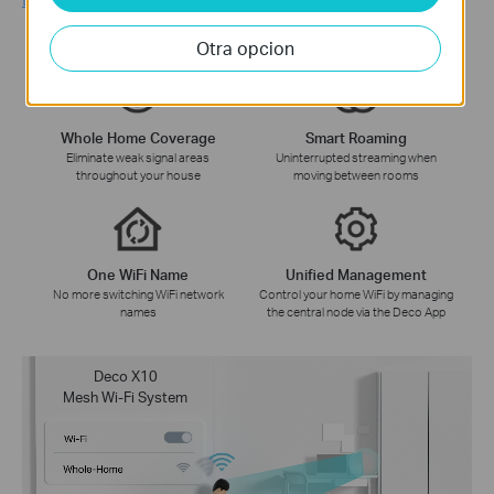
Otra opcion
Whole Home Coverage
Smart Roaming
Eliminate weak signal areas
Uninterrupted streaming when
throughout your house
moving between rooms
One WiFi Name
Unified Management
No more switching WiFi network
Control your home WiFi by managing
names
the central node via the Deco App
Deco X10
Mesh Wi-Fi System