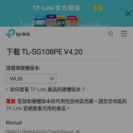
Close
Click
Search
Menu
TP-Link, Reliably Smart
to
skip
the
下載
TL-SG108PE
V4.20
navigation
bar
請選擇硬體版本:
V4.20
>
如何查看 TP-Link 產品的硬體版本？
重要
: 型號和硬體版本的可用性因地區而異。請至您地區的
TP-Link 官網查看可用的產品。
Manual
Switch Regulatory Compliance