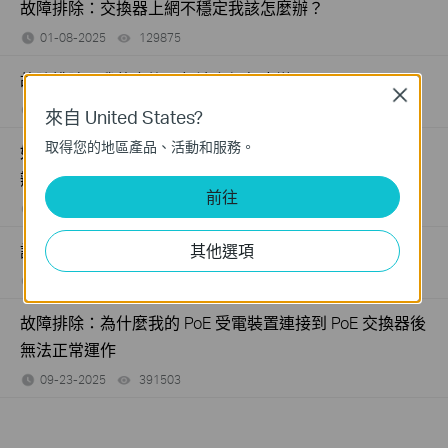
故障排除：交換器上網不穩定我該怎麼辦？
01-08-2025
129875
views
故障排除：我的交換器無法上網怎麼辦？
Close
01-08-2025
184176
views
來自 United States?
取得您的地區產品、活動和服務。
如果我無法存取TP-Link交換器的Web管理頁面，該怎麼
辦？
前往
02-13-2026
543222
views
其他選項
該如何選擇PoE交換器？
11-19-2025
208223
views
故障排除：為什麼我的 PoE 受電裝置連接到 PoE 交換器後
無法正常運作
09-23-2025
391503
views