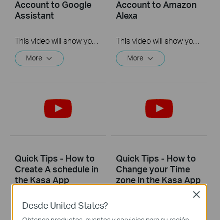
Account to Google
Account to Amazon
Assistant
Alexa
This video will show you how to how to link your Kasa Account to Google Assistant for voice control.
This video will show you how to how to link your Kasa Account to Google Assistant for voice control.
More
More
Quick Tips - How to
Quick Tips - How to
Create A schedule in
Change your Time
the Kasa App
zone in the Kasa App
Close
Desde United States?
This video will show you how to create a schedule for the device in the Kasa App.
This video will show you how to set your time zone in the Kasa App.
Obtenga productos, eventos y servicios para su región.