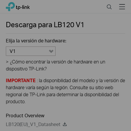
Click
Search
Menu
TP-Link, Reliably Smart
to
skip
the
Descarga para
LB120
V1
navigation
bar
Elija la versión de hardware:
V1
>
¿Cómo encontrar la versión de hardware en un
dispositivo TP-Link?
IMPORTANTE
: la disponibilidad del modelo y la versión de
hardware varía según la región. Consulte su sitio web
regional de TP-Link para determinar la disponibilidad del
producto.
Product Overview
LB120(EU)_V1_Datasheet