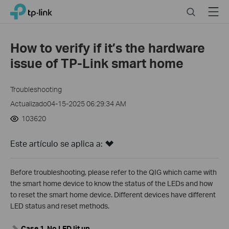
Click
Search
Menu
TP-Link, Reliably Smart
to
skip
the
How to verify if it’s the hardware
navigation
issue of TP-Link smart home
bar
Troubleshooting
Actualizado04-15-2025 06:29:34 AM
103620
Este artículo se aplica a:
Before troubleshooting, please refer to the QIG which came with
the smart home device to know the status of the LEDs and how
to reset the smart home device. Different devices have different
LED status and reset methods.
Case 1. No LED lit up