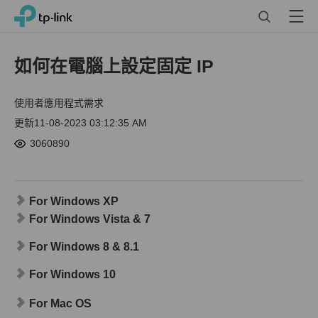
Click
Search
Menu
TP-Link, Reliably Smart
to
skip
the
如何在電腦上設定固定 IP
navigation
bar
使用者應用程式需求
更新11-08-2023 03:12:35 AM
3060890
For Windows XP
For Windows Vista & 7
For Windows 8 & 8.1
For Windows 10
For Mac OS