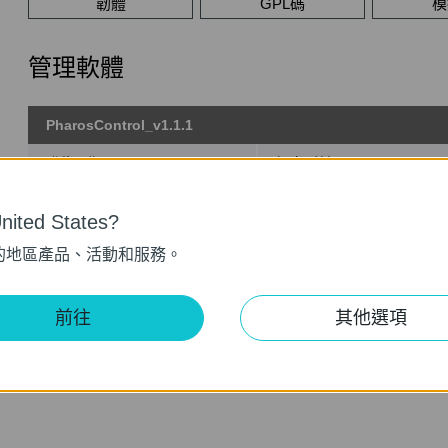
韌體
GPL碼
模
管理軟體
PharosControl_v1.1.1
發佈日期:
2016-01-21
語言:
英語
作業系統: Win2000/XP/2003/Vista/7/8
ited States?
Modifications and Bug Fixes:
的地區產品、活動和服務。
The first version released.
Notes:
For Pharos series
前往
其他選項