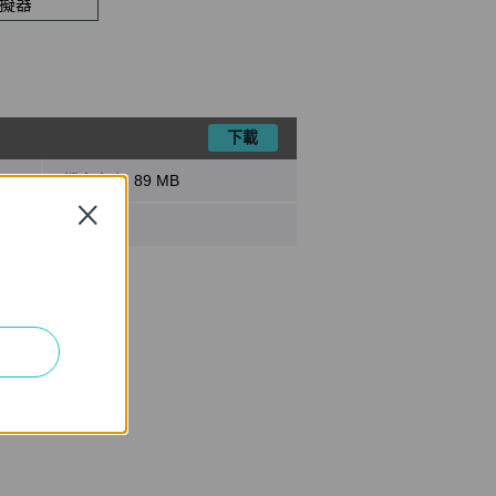
擬器
下載
檔案大小:
89 MB
Close