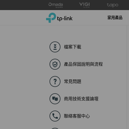
Click
to
TP-Link, Reliably Smart
skip
家用產品
the
navigation
bar
檔案下載
產品保固說明與流程
常見問題
商用技術支援論壇
聯絡客服中心