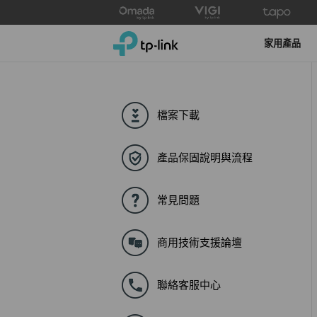
Click
to
TP-Link, Reliably Smart
skip
家用產品
the
navigation
bar
檔案下載
產品保固說明與流程
常見問題
商用技術支援論壇
聯絡客服中心