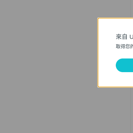
來自 Un
取得您