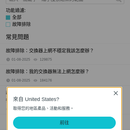
功能過濾:
全部
故障排除
常見問題
故障排除：交換器上網不穩定我該怎麼辦？
01-08-2025
129875
views
故障排除：我的交換器無法上網怎麼辦？
01-08-2025
184176
views
故障排除：為什麼我的 PoE 受電裝置連接到 PoE 交換器
Close
來自 United States?
後無法正常運作
取得您的地區產品、活動和服務。
09-23-2025
391125
views
前往