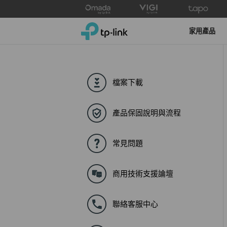
Click
to
TP-Link, Reliably Smart
skip
家用產品
the
navigation
bar
檔案下載
產品保固說明與流程
常見問題
商用技術支援論壇
聯絡客服中心